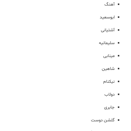
آهنگ
ابوسعید
آشتیانی
سلیمانیه
مینابی
شاهین
نیکنام
دولاب
جابری
گلشن دوست