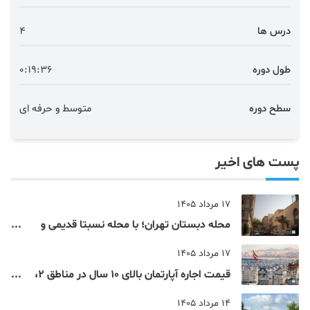
درس ها
4
طول دوره
0:19:36
سطح دوره
متوسط و حرفه ای
پست های اخیر
17 مرداد 1405
محله دبستان تهران؛ با محله نسبتا قدیمی و
مرکزی پایتخت آشنا شوید
17 مرداد 1405
قیمت اجاره آپارتمان بالای 10 سال در مناطق 2،
4، 5 و 22 تهران
14 مرداد 1405