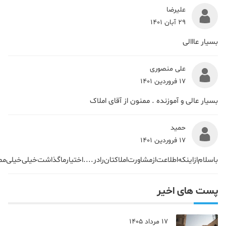
علیرضا
29 آبان 1401
بسیار عااالی
علی منصوری
17 فروردین 1401
بسیار عالی و آموزنده . ممنون از آقای املاک
حمید‌
17 فروردین 1401
با‌سلام‌‌از‌اینکه‌اطلاعت‌از‌مشاورت‌املاکتان‌را‌در‌....اختیار‌ما‌گذاشت‌خیلی‌خیلی‌مم
پست های اخیر
17 مرداد 1405