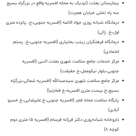
بیمارستان بعثت (نزدیک به محله افسریه واقع در بزرگراه بسیج
سه راه تختی خیابان هجرت)
درمانگاه شبانه روزی جواد الائمه (افسریه جنوبی،خ. پانزده متری
اول،خ. زالی)
درمانگاه فرهنگیان زینب بختیاری (افسریه جنوبی،خ. رستم
اعتمادی)
مرکز خدمات جامع سلامت شهری بعثت النبی (افسریه
جنوبی،بلوار نیکوعمل،خ حقیقت)
مرکز جامع سلامت شهری سیدعبدالله (افسریه شمالی،بزرگراه
بسیج،خ بیست متری افسریه،خ فخارنیا)
پایگاه سلامت محله فجر (افسریه جنوبی،خ علیرضایی،خ خسرو
آبادی)
داروخانه شبانه‌روزی دكتر فرزانه فرسام (افسریه 15 متری دوم
کوچه 8)