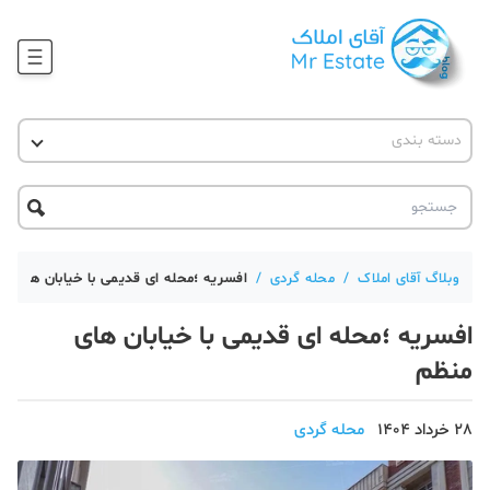
وبلاگ
دسته بندی
آقای مشاور املاک
آموزش املاک
دکوراسیون
آکادمی آقای املاک
محله گردی
آموزش املاک
حقوقی
آکادمی
آموزش پلتفرم آقای املاک
وبلاگ آقای املاک
/
محله گردی
/
افسریه ؛محله ای قدیمی با خیابان های من
ورود
اخبار مسکن
افسریه ؛محله ای قدیمی با خیابان های
منظم
تحلیل مسکن
حقوقی
28 خرداد 1404
محله گردی
دانستنی