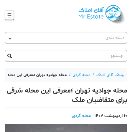
وبلاگ
دسته بندی
آقای مشاور املاک
آموزش املاک
دکوراسیون
آکادمی آقای املاک
محله گردی
آموزش املاک
حقوقی
آکادمی
آموزش پلتفرم آقای املاک
وبلاگ آقای املاک
/
محله گردی
/
محله جوادیه تهران ؛معرفی این محله شرق
ورود
اخبار مسکن
محله جوادیه تهران ؛معرفی این محله شرقی
تحلیل مسکن
برای متقاضیان ملک
حقوقی
10 اردیبهشت 1404
محله گردی
دانستنی