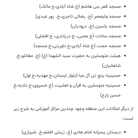
مسجد قمر بنی هاشم (خ شاه آبادی،خ مالک)
مسجد ولیعصر (خ. رضائی تاجری،خ. پور عبدی)
مسجد یاسین (خ. درودیان)
مسجد سادات (خ محبی، خ دریاباری، خ افضلی)
مسجد حجت (خ شاه آبادی،خ داورزنی،خ مسجد)
هیئت متوسلین به حضرت سید الشهدا (ع) (خ. مغانلو،خ.
شاهانیان)
حسینیه پنج تن آل عبا (بلوار لرستان،خ مهدیه،خ اول)
حسینیه متوسلین به قرآن و اهلبیت (خ خسروی،خ دادبه،خ
حسن زارع)
از دیگر امکانات این منطقه وجود چندین مراکز آموزشی به شرح زیر
است:
دبستان پسرانه امام هادی (خ. زینتی افخم،خ. شیرازی)