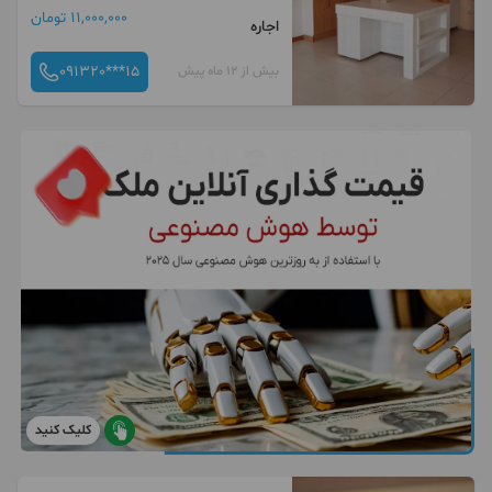
11,000,000 تومان
اجاره
091320***15
بیش از 12 ماه پیش
کلیک کنید