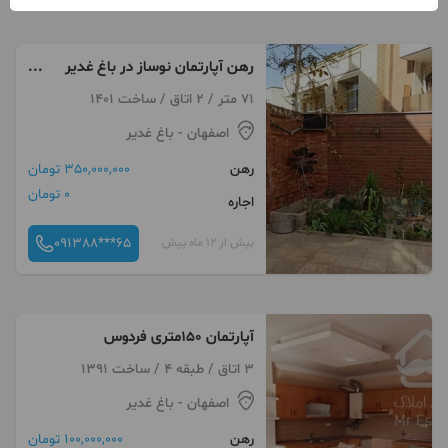
رهن آپارتمان نوساز در باغ غدیر
مناسب عروس و داماد
71 متر / 2 اتاق / ساخت 1401
اصفهان
- باغ غدیر
رهن
350,000,000 تومان
0 تومان
اجاره
091388***65
بیش از 12 ماه پیش
آپارتمان ۱۵۰متری فردوس
3 اتاق / طبقه 4 / ساخت 1391
اصفهان
- باغ غدیر
رهن
100,000,000 تومان