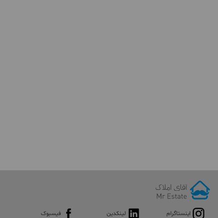
اینستاگرام
لینکدین
فیسبوک