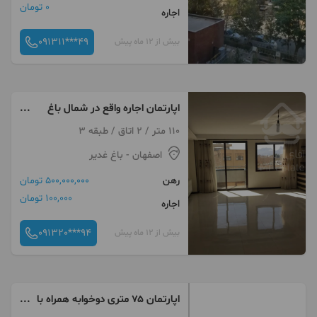
0 تومان
اجاره
091311***49
بیش از 12 ماه پیش
اپارتمان اجاره واقع در شمال باغ
غدیر
110 متر / 2 اتاق / طبقه 3
اصفهان
- باغ غدیر
رهن
500,000,000 تومان
100,000 تومان
اجاره
091320***94
بیش از 12 ماه پیش
اپارتمان ۷۵ متری دوخوابه همراه با
۲۰متد بهار خواب