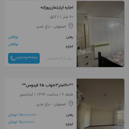
اجاره اپارتمان‌روزانه
60 متر / 1 اتاق
اصفهان
- باغ غدیر
رهن
توافقی
توافقی
اجاره
092292***69
بیش از 12 ماه پیش
**۱۶۰متر۳خواب ط۶ فردوس**
طبقه 6 / ساخت 1392 / آسانسور
اصفهان
- باغ غدیر
رهن
150,000,000 تومان
15,000,000 تومان
اجاره