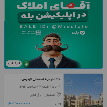
کلیک کنید
۱۶۰ متر برج استادان فردوس
3 اتاق / طبقه 2 / ساخت 1392
اصفهان
- باغ غدیر
رهن
750,000,000 تومان