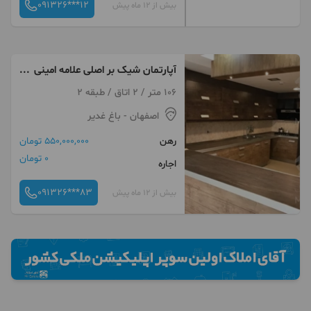
091326***12
بیش از 12 ماه پیش
آپارتمان شیک بر اصلی علامه امینی
شرقی
106 متر / 2 اتاق / طبقه 2
اصفهان
- باغ غدیر
رهن
550,000,000 تومان
0 تومان
اجاره
091326***83
بیش از 12 ماه پیش