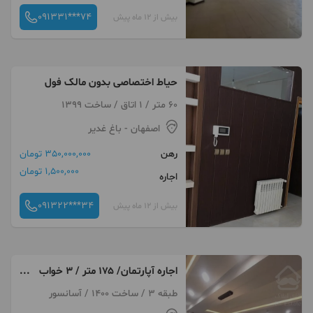
091331***74
بیش از 12 ماه پیش
حیاط اختصاصی بدون مالک فول
60 متر / 1 اتاق / ساخت 1399
اصفهان
- باغ غدیر
رهن
350,000,000 تومان
1,500,000 تومان
اجاره
091322***34
بیش از 12 ماه پیش
اجاره آپارتمان/ ۱۷۵ متر / ۳ خواب
/ باغ غدیر
طبقه 3 / ساخت 1400 / آسانسور