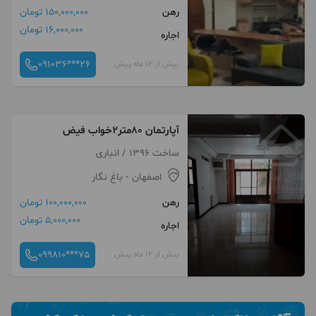
رهن
150,000,000 تومان
16,000,000 تومان
اجاره
091036***26
بیش از 12 ماه پیش
آپارتمان ۸۰متر۲خواب فیض
ساخت 1396 / انباری
اصفهان
- باغ نگار
رهن
100,000,000 تومان
5,000,000 تومان
اجاره
099810***75
بیش از 12 ماه پیش