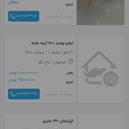
توافقی
اجاره
091369***04
بیش از 12 ماه پیش
اجاره واحد ۲۰۰ آینه خانه
3 اتاق / طبقه 1 / ساخت 1401
اصفهان
- باغ نگار
رهن
1,000,000,000 تومان
45,000,000 تومان
اجاره
091397***98
بیش از 12 ماه پیش
اپارتمان ۱۳۰ متری