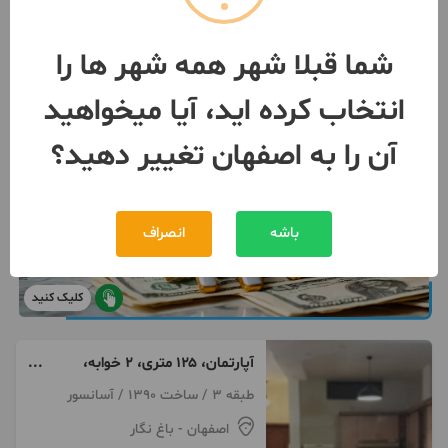
شما قبلا شهر همه شهر ها را
انتخاب کرده اید، آیا میخواهید
آن را به اصفهان تغییر دهید؟
باشه
انصراف
کلیک کنید
آپارتمان، ۱۲۵ متری، ۲ خوابه،
مخصوص مجرد
طبقه 3 / ساخت 1390 / آسانسور
اصفهان
- باغ نگار