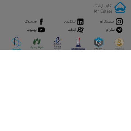
اینستاگرام
لینکدین
فیسبوک
تلگرام
آپارات
یوتیوب
اپلیکیشن آقای املاک
آقای املاک؛ گوگل صنعت ساختمان و املاک ایران سوپراپلیکیشن را
نصب کنید و هر آنچه در بازار ملک نیاز دارید، یکجا در اختیار داشته
باشید.
تماس با ما