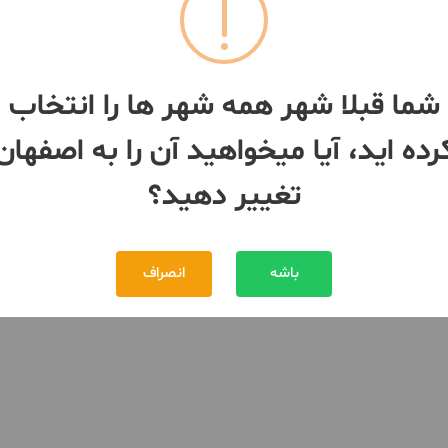
091312***16
 صفر
شما قبلا شهر همه شهر ها را انتخاب
فهان
- رکن الدوله
رده اید، آیا میخواهید آن را به اصفهان
580,000,000 تومان
تغییر دهید؟
0 تومان
باشه
انصراف