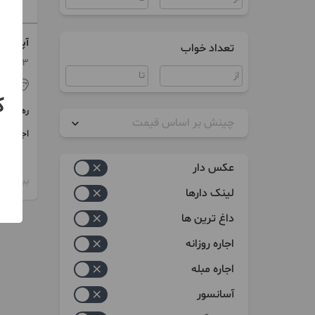
آپارتمان ۱۳۰ متر
تعداد خواب
3 اتاق / طبقه 2 / ساخت 1398
اص
ک
رهن
چینش بر اساس قیمت
اجاره
زیاد به کم
عکس دار
کم به زیاد
بیش از 12 ماه پیش
لینک دارها
داغ ترین ها
اجاره روزانه
اجاره مبله
آسانسور