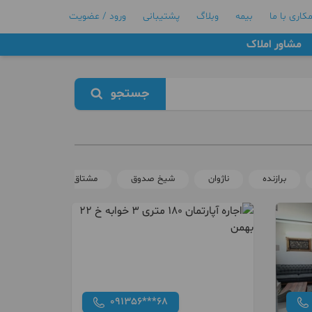
کاری با ما
بیمه
وبلاگ
پشتیبانی
ورود / عضویت
مشاور املاک
جستجو
برازنده
ناژوان
شیخ صدوق
مشتاق
بهارستان
091356***68