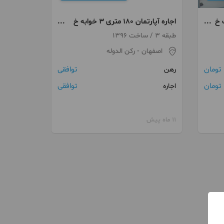
یمت خ
اجاره آپارتمان ۱۸۰ متری ۳ خوابه خ
۲۲ بهمن
طبقه 3 / ساخت 1396
اصفهان
- رکن الدوله
توافقی
رهن
توافقی
اجاره
11 ماه پیش