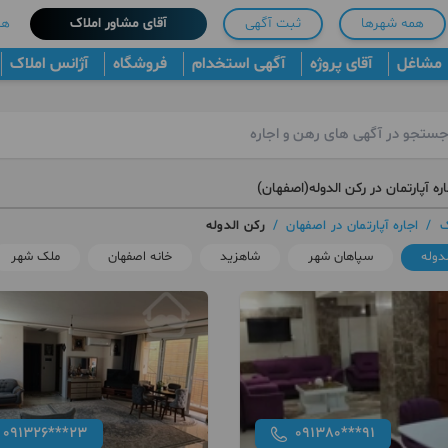
همه شهرها
ثبت آگهی
آقای مشاور املاک
هم
مشاغل
آقای پروژه
آگهی استخدام
فروشگاه
آژانس املاک
ره آپارتمان در رکن الدوله(اصفهان)
ک
/
اجاره آپارتمان در اصفهان
/
رکن الدوله
دوله
سپاهان شهر
شاهزید
خانه اصفهان
ملک شهر
091326***23
091380***91