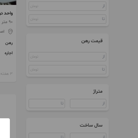
تومان
واحد دو
تومان
90 متر / ساخت 1390
اص
قیمت رهن
رهن
اجاره
تومان
تومان
3 هفته پیش
متراژ
سال ساخت