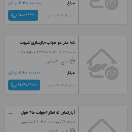
مبلغ
3,400,000,000 تومان
091084***11
بیش از 12 ماه پیش
۸۵ متر دو خواب/بازسازی/نبوت
طبقه 3 / ساخت 1385 / پارکینگ
کرج
- آزادگان
مبلغ
2,900,000,000 تومان
091045***87
بیش از 12 ماه پیش
آپارتمان ۱۱۵متر۲خواب ط۴ فول
کابینت اردلان آزادگان
طبقه 4 / ساخت 1401 / آسانسور