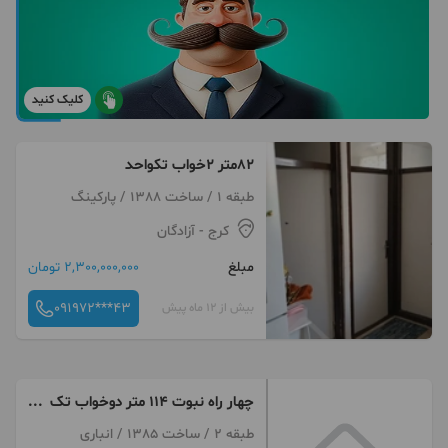
کلیک کنید
۸۲متر ۲خواب تکواحد
طبقه 1 / ساخت 1388 / پارکینگ
کرج
- آزادگان
مبلغ
2,300,000,000 تومان
091972***43
بیش از 12 ماه پیش
چهار راه نبوت ۱۱۴ متر دوخواب تک
واحدی فروشی
طبقه 2 / ساخت 1385 / انباری