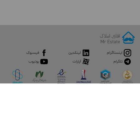
اینستاگرام
لینکدین
فیسبوک
تلگرام
آپارات
یوتیوب
اپلیکیشن آقای املاک
آقای املاک؛ گوگل صنعت ساختمان و املاک ایران سوپراپلیکیشن را
نصب کنید و هر آنچه در بازار ملک نیاز دارید، یکجا در اختیار داشته
باشید.