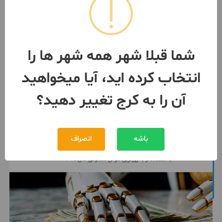
۶۰ متر سند تک برگ تهران کرج
صفادشت ماهدشت
1 اتاق / طبقه 2 / ساخت 1390
کرج
- آزادگان
شما قبلا شهر همه شهر ها را
مبلغ
320,000,000 تومان
انتخاب کرده اید، آیا میخواهید
091841***24
بیش از 12 ماه پیش
آن را به کرج تغییر دهید؟
باشه
انصراف