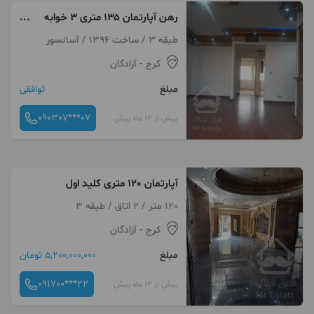
رهن آپارتمان ۱۳۵ متری ۳ خوابه
در اردلان
طبقه 3 / ساخت 1396 / آسانسور
کرج
- آزادگان
مبلغ
توافقی
090307***07
بیش از 12 ماه پیش
آپارتمان 120 متری کلید اول
120 متر / 2 اتاق / طبقه 3
کرج
- آزادگان
مبلغ
5,200,000,000 تومان
091700***22
بیش از 12 ماه پیش