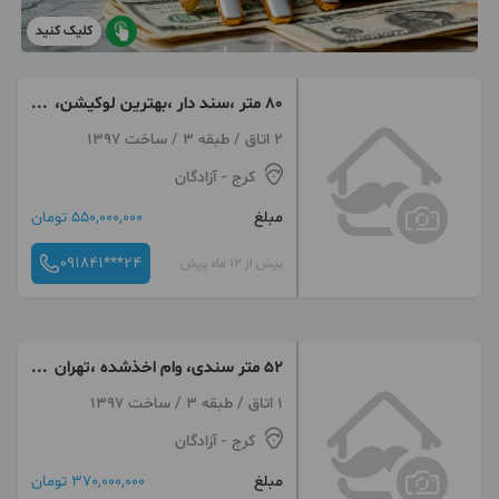
کلیک کنید
۸۰ متر ،سند دار ،بهترین لوکیشن،
تهران کرج ماهدشت
2 اتاق / طبقه 3 / ساخت 1397
کرج
- آزادگان
مبلغ
550,000,000 تومان
091841***24
بیش از 12 ماه پیش
۵۲ متر سندی، وام اخذشده ،تهران
کرج ماهدشت
1 اتاق / طبقه 3 / ساخت 1397
کرج
- آزادگان
مبلغ
370,000,000 تومان