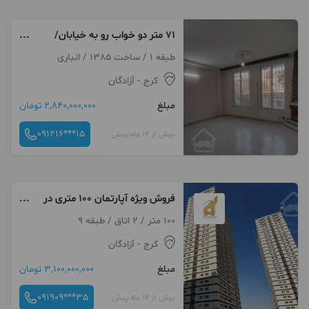
۷۱ متر دو خواب رو به خیابان/
آزادگان
طبقه 1 / ساخت 1385 / انباری
کرج
- آزادگان
مبلغ
2,840,000,000 تومان
091216***15
بیش از 12 ماه پیش
فروش ویژه آپارتمان 100 متری در
چیتگر واحد لوکس خوش نقشه
100 متر / 2 اتاق / طبقه 9
کرج
- آزادگان
مبلغ
3,100,000,000 تومان
091909***35
بیش از 12 ماه پیش