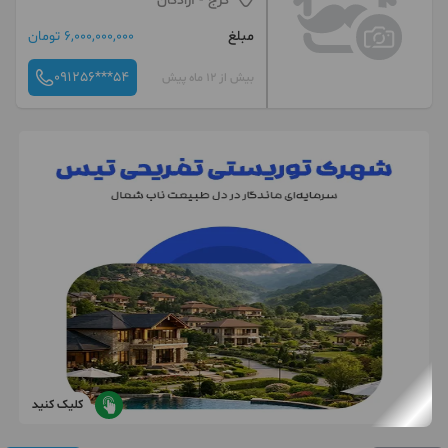
کرج
- آزادگان
مبلغ
6,000,000,000 تومان
091256***54
بیش از 12 ماه پیش
کلیک کنید