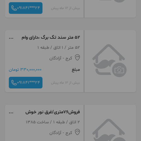
091841***24
بیش از 12 ماه پیش
52 متر سند تگ برگ ،دارای وام
،کرج ماهدشت صفادشت
52 متر / 1 اتاق / طبقه 1
کرج
- آزادگان
مبلغ
330,000,000 تومان
091841***24
بیش از 12 ماه پیش
فروش۷۶متری/غرق نور خوش
نقشه/اردلان۲
2 اتاق / طبقه 1 / ساخت 1385
کرج
- آزادگان