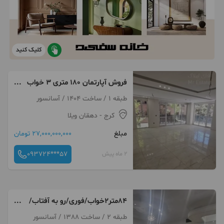
کلیک کنید
فروش آپارتمان ۱۸۰ متری ۳ خواب
سازه برند دهقان ویلا
طبقه 1 / ساخت 1404 / آسانسور
کرج
- دهقان ویلا
مبلغ
27,000,000,000 تومان
093724***57
2 ماه پیش
۸۴متر2خواب/فوری/رو به آفتاب/
دهقان ویلا اول مریم
طبقه 2 / ساخت 1388 / آسانسور