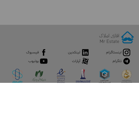
اینستاگرام
لینکدین
فیسبوک
تلگرام
آپارات
یوتیوب
اپلیکیشن آقای املاک
آقای املاک؛ گوگل صنعت ساختمان و املاک ایران سوپراپلیکیشن را
نصب کنید و هر آنچه در بازار ملک نیاز دارید، یکجا در اختیار داشته
باشید.