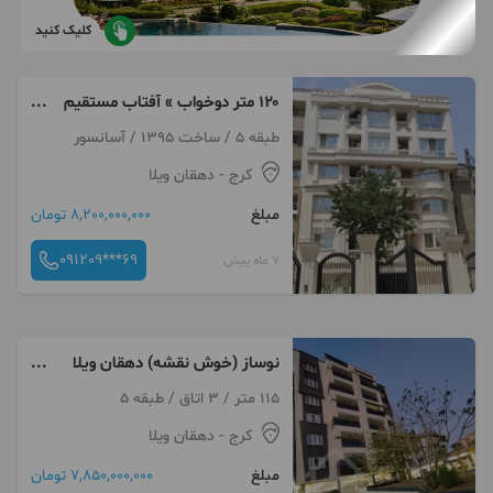
کلیک کنید
۱۲۰ متر دوخواب » آفتاب مستقیم
» فول » یاسر ها
طبقه 5 / ساخت 1395 / آسانسور
کرج
- دهقان ویلا
مبلغ
8,200,000,000 تومان
091209***69
7 ماه پیش
نوساز (خوش نقشه) دهقان ویلا
اول 115متر
115 متر / 3 اتاق / طبقه 5
کرج
- دهقان ویلا
مبلغ
7,850,000,000 تومان