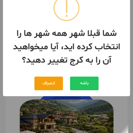
۸۶ متر دوخواب » سنددار » یاسر
ها » فول بازسازی
طبقه 3 / ساخت 1387 / پارکینگ
کرج
- دهقان ویلا
شما قبلا شهر همه شهر ها را
مبلغ
3,700,000,000 تومان
انتخاب کرده اید، آیا میخواهید
091209***69
7 ماه پیش
آن را به کرج تغییر دهید؟
باشه
انصراف