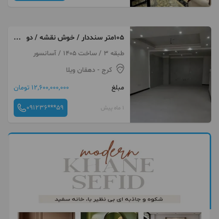
۱۰۵متر سنددار / خوش نقشه / دو
خواب
طبقه 3 / ساخت 1405 / آسانسور
کرج
- دهقان ویلا
مبلغ
12,600,000,000 تومان
091236***59
1 ماه پیش