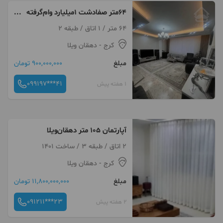
64متر صفادشت 1میلیارد وام‌گرفته
سند تکبرگی لوکس
64 متر / 1 اتاق / طبقه 2
کرج
- دهقان ویلا
مبلغ
900,000,000 تومان
099197***41
1 هفته پیش
آپارتمان ۱۰۵ متر دهقان‌ویلا
2 اتاق / طبقه 3 / ساخت 1401
کرج
- دهقان ویلا
مبلغ
11,800,000,000 تومان
091211***23
2 هفته پیش