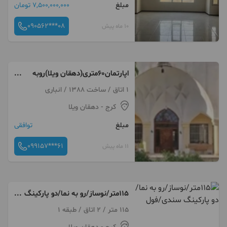
مبلغ
7,500,000,000 تومان
090562***08
10 ماه پیش
اپارتمان۶۰متری(دهقان ویلا)روبه
نما/طبقه دوم
1 اتاق / ساخت 1388 / انباری
کرج
- دهقان ویلا
مبلغ
توافقی
099157***61
11 ماه پیش
115متر/نوساز/رو به نما/دو پارکینگ
سندی/فول
115 متر / 2 اتاق / طبقه 1