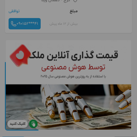
کرج
- دهقان ویلا
مبلغ
توافقی
090152***41
بیش از 12 ماه پیش
کلیک کنید