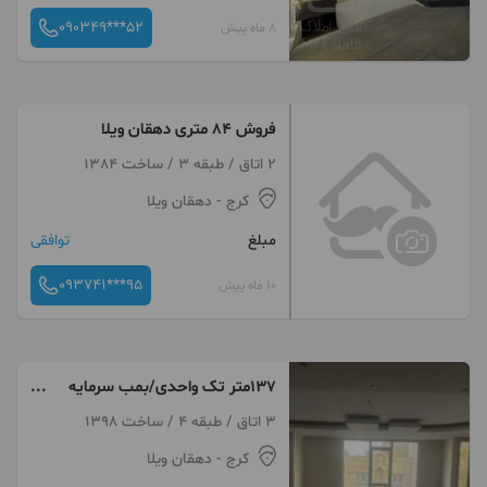
090349***52
8 ماه پیش
فروش ۸۴ متری دهقان ویلا
2 اتاق / طبقه 3 / ساخت 1384
کرج
- دهقان ویلا
مبلغ
توافقی
093741***95
10 ماه پیش
۱۳۷متر تک واحدی/بمب سرمایه
گذاری/ تهاتر
3 اتاق / طبقه 4 / ساخت 1398
کرج
- دهقان ویلا