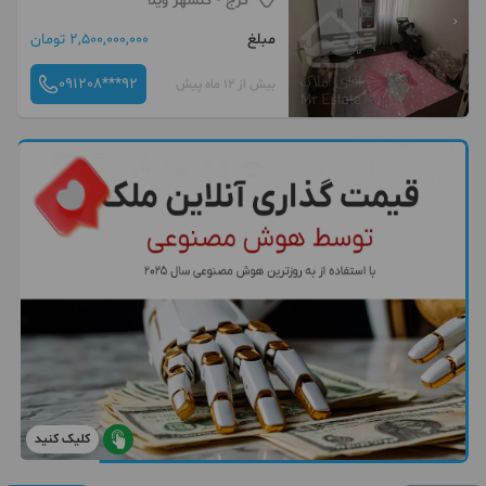
کرج
- گلشهر ویلا
مبلغ
2,500,000,000 تومان
091208***92
بیش از 12 ماه پیش
کلیک کنید