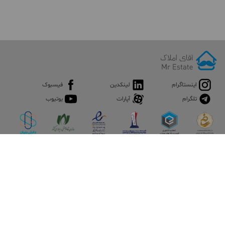
اینستاگرام
لینکدین
فیسبوک
تلگرام
آپارات
یوتیوب
اپلیکیشن آقای املاک
آقای املاک؛ گوگل صنعت ساختمان و املاک ایران سوپراپلیکیشن را
نصب کنید و هر آنچه در بازار ملک نیاز دارید، یکجا در اختیار داشته
باشید.