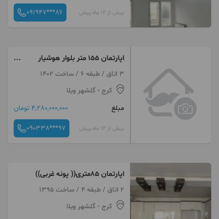
091947***86
بیش از 12 ماه پیش
اپارتمان ۱۵۵ متر بلوار هوشیار
پارکینگ اختصاصی
3 اتاق / طبقه 6 / ساخت 1402
کرج
- گلشهر ویلا
مبلغ
4,280,000,000 تومان
090338***97
بیش از 12 ماه پیش
اپارتمان ۸۵متری(( پونه غربی))
2 اتاق / طبقه 4 / ساخت 1395
کرج
- گلشهر ویلا