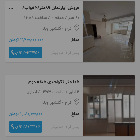
فروش آپارتمان ۸۹متر/۲خواب/
سند تک برگ/تاپ لوکیشن
90 متر / طبقه 2 / ساخت 1388
کرج
- گلشهر ویلا
مبلغ
3,600,000,000 تومان
091204***56
بیش از 12 ماه پیش
۱۰۵ متر تکواحدی طبقه دوم
2 اتاق / ساخت 1393 / انباری
کرج
- گلشهر ویلا
مبلغ
2,180,000,000 تومان
091286***64
بیش از 12 ماه پیش