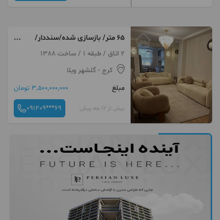
۶۵ متر/ بازسازی شده/سنددار/
آفتابگیر/گلشهرویلا
2 اتاق / طبقه 1 / ساخت 1388
کرج
- گلشهر ویلا
مبلغ
3,500,000,000 تومان
091209***69
بیش از 12 ماه پیش