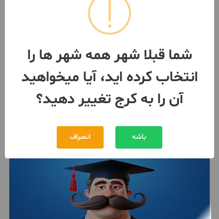
آپارتمان ۷۰ متری ۲ خوابه طبقه
همکف
ساخت 1387
کرج
- گلشهر ویلا
شما قبلا شهر همه شهر ها را
مبلغ
توافقی
انتخاب کرده اید، آیا میخواهید
090331***80
بیش از 12 ماه پیش
آن را به کرج تغییر دهید؟
باشه
انصراف