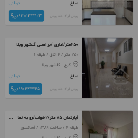
مبلغ
توافقی
093813***23
بیش از 12 ماه پیش
250متر/اداری /بر اصلی گلشهر ویلا
250 متر / 4 اتاق / طبقه 1
کرج
- گلشهر ویلا
مبلغ
توافقی
099046***45
بیش از 12 ماه پیش
آپارتمان ۸۵ متر/۲خواب/رو به نما
نورگیر
طبقه 4 / ساخت 1389 / آسانسور