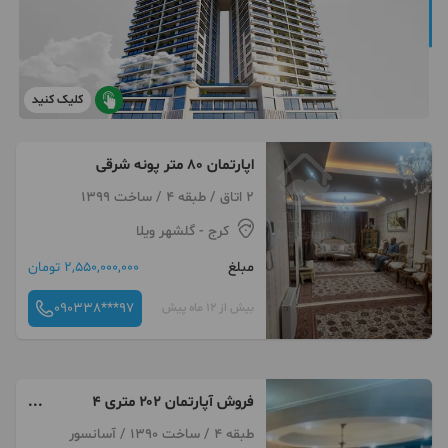
کلیک کنید
اپارتمان ۸۰ متر پونه شرقی
2 اتاق / طبقه 4 / ساخت 1399
کرج
- گلشهر ویلا
مبلغ
2,550,000,000 تومان
090338***97
بیش از 12 ماه پیش
فروش آپارتمان ۲۰۲ متری ۴
خوابه۳ خواب مستر تک واحدی
طبقه 4 / ساخت 1390 / آسانسور