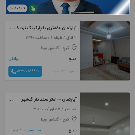
کلیک کنید
آپارتمان ۸۰متری با پارکینگ نزدیک
مترو
2 اتاق / طبقه 1 / ساخت 1390
کرج
- گلشهر ویلا
مبلغ
توافقی
093665***20
بیش از 12 ماه پیش
آپارتمان 100متر سند دار گلشهر
بلوارمحمدی
100 متر / 2 اتاق / طبقه 3
کرج
- گلشهر ویلا
مبلغ
4,900,000,000 تومان