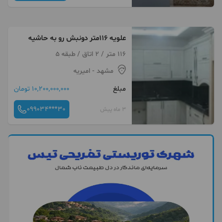
علویه 116متر دونبش رو به حاشیه
116 متر / 2 اتاق / طبقه 5
مشهد
- امیریه
مبلغ
10,200,000,000 تومان
099034***30
3 ماه پیش