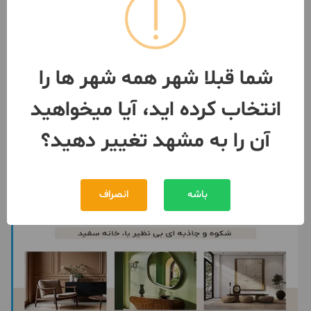
۷۵متر دو خواب سند آماده
ساخت 1391
مشهد
- امیریه
شما قبلا شهر همه شهر ها را
مبلغ
1,500,000,000 تومان
انتخاب کرده اید، آیا میخواهید
099061***90
بیش از 12 ماه پیش
آن را به مشهد تغییر دهید؟
باشه
انصراف