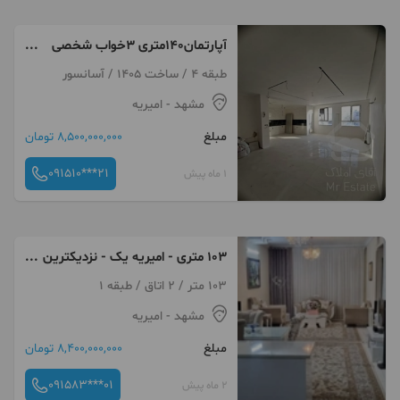
آپارتمان۱۴۰متری ۳خواب شخصی
ساز
طبقه 4 / ساخت 1405 / آسانسور
مشهد
- امیریه
مبلغ
8,500,000,000 تومان
091510***21
1 ماه پیش
103 متری - امیریه یک - نزدیکترین
لوکیشین به مترو فاز جدید
103 متر / 2 اتاق / طبقه 1
مشهد
- امیریه
مبلغ
8,400,000,000 تومان
091583***01
2 ماه پیش