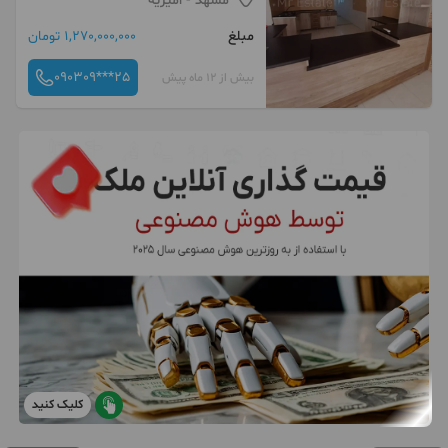
مشهد
- امیریه
مبلغ
1,270,000,000 تومان
090309***25
بیش از 12 ماه پیش
کلیک کنید