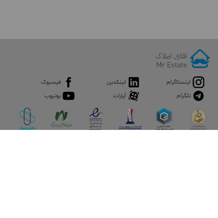
اینستاگرام
لینکدین
فیسبوک
تلگرام
آپارات
یوتیوب
اپلیکیشن آقای املاک
آقای املاک؛ گوگل صنعت ساختمان و املاک ایران سوپراپلیکیشن را
نصب کنید و هر آنچه در بازار ملک نیاز دارید، یکجا در اختیار داشته
باشید.