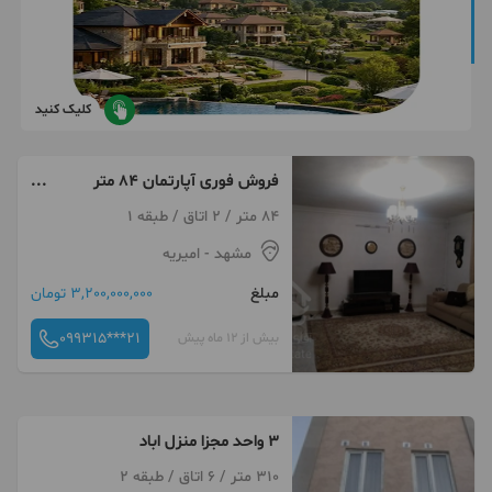
کلیک کنید
فروش فوری آپارتمان 84 متر
مشهد
84 متر / 2 اتاق / طبقه 1
مشهد
- امیریه
مبلغ
3,200,000,000 تومان
099315***21
بیش از 12 ماه پیش
۳ واحد مجزا منزل اباد
310 متر / 6 اتاق / طبقه 2