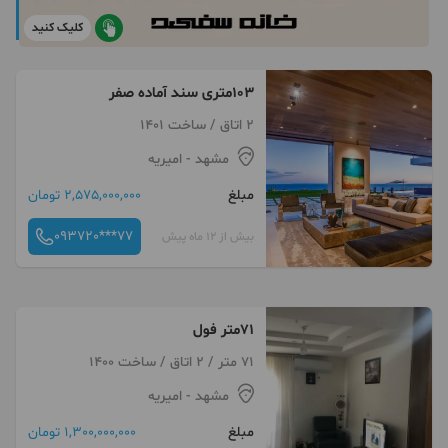
کلیک کنید
۱۰۳متری سند آماده صفر
2 اتاق / ساخت 1401
مشهد
- امیریه
مبلغ
2,575,000,000 تومان
093720***77
بیش از 12 ماه پیش
71متر فول
71 متر / 2 اتاق / ساخت 1400
مشهد
- امیریه
مبلغ
1,300,000,000 تومان