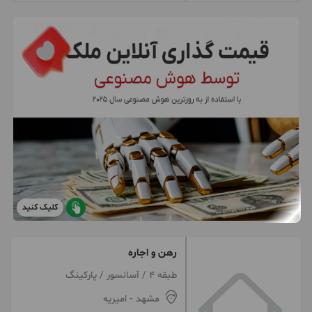
کلیک کنید
رهن و اجاره
طبقه 4 / آسانسور / پارکینگ
مشهد
- امیریه