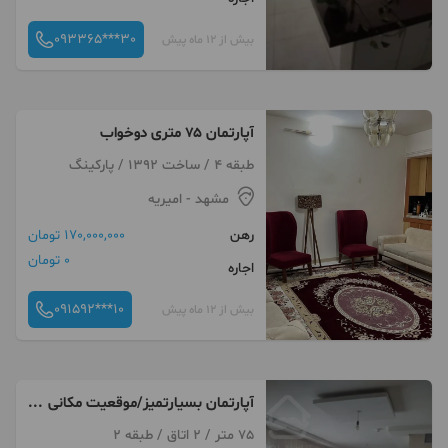
093365***30
بیش از 12 ماه پیش
آپارتمان ۷۵ متری دوخواب
طبقه 4 / ساخت 1392 / پارکینگ
مشهد
- امیریه
رهن
170,000,000 تومان
0 تومان
اجاره
091592***10
بیش از 12 ماه پیش
آپارتمان بسیارتمیز/موقعیت مکانی
/تخلیه
75 متر / 2 اتاق / طبقه 2