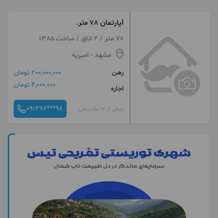
آپارتمان 78 متر.
78 متر / 2 اتاق / ساخت 1385
مشهد
- امیریه
رهن
200,000,000 تومان
4,000,000 تومان
اجاره
091366***98
بیش از 12 ماه پیش