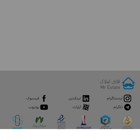
اینستاگرام
لینکدین
فیسبوک
تلگرام
آپارات
یوتیوب
اپلیکیشن آقای املاک