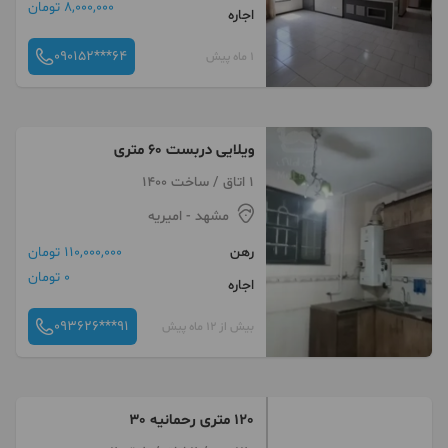
8,000,000 تومان
اجاره
090152***64
1 ماه پیش
ویلایی دربست ۶۰ متری
1 اتاق / ساخت 1400
مشهد
- امیریه
رهن
110,000,000 تومان
0 تومان
اجاره
093626***91
بیش از 12 ماه پیش
120 متری رحمانیه 30