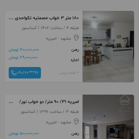
۱۸۰ متر ۳ خواب عصمتیه تکواحدی
فول امکانات
طبقه 4 / ساخت 1402 / آسانسور
مشهد
- امیریه
رهن
400,000,000 تومان
29,000,000 تومان
اجاره
090170***96
3 هفته پیش
امیریه ۳۱/ ۹۰ متر/ دو خواب نور/
مستغلاتی
طبقه 3 / ساخت 1396 / آسانسور
مشهد
- امیریه
رهن
500,000,000 تومان