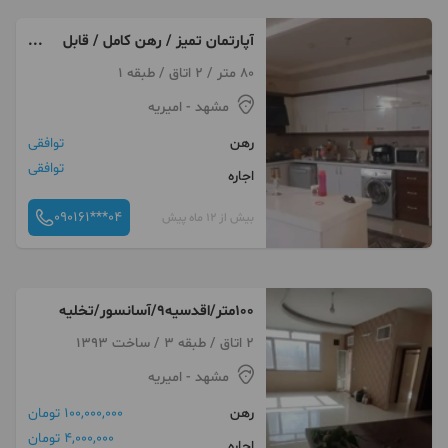
آپارتمان تمیز / رهن کامل / قابل
تبدیل
80 متر / 2 اتاق / طبقه 1
مشهد
- امیریه
رهن
توافقی
توافقی
اجاره
090161***04
بیش از 12 ماه پیش
۱۰۰متر/اقدسیه۹/آسانسور/تخلیه
2 اتاق / طبقه 3 / ساخت 1393
مشهد
- امیریه
رهن
100,000,000 تومان
4,000,000 تومان
اجاره