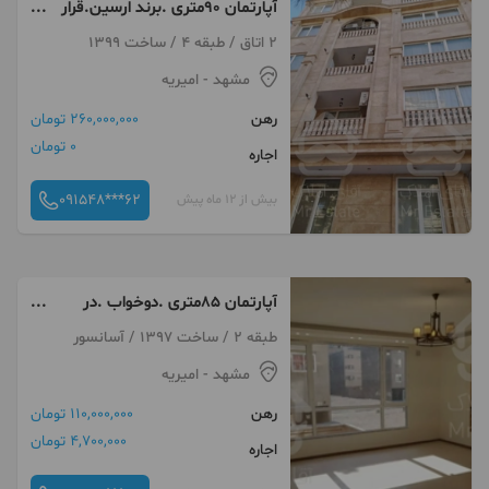
آپارتمان ۹۰متری .برند ارسین.قرار
داد۱۸ماهه.
2 اتاق / طبقه 4 / ساخت 1399
مشهد
- امیریه
رهن
260,000,000 تومان
0 تومان
اجاره
091548***62
بیش از 12 ماه پیش
آپارتمان ۸۵متری .دوخواب .در
امیریه ۳.
طبقه 2 / ساخت 1397 / آسانسور
مشهد
- امیریه
رهن
110,000,000 تومان
4,700,000 تومان
اجاره