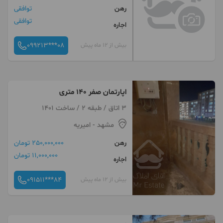
رهن
توافقی
توافقی
اجاره
099213***08
بیش از 12 ماه پیش
اپارتمان صفر ۱۴۰ متری
3 اتاق / طبقه 2 / ساخت 1401
مشهد
- امیریه
رهن
250,000,000 تومان
11,000,000 تومان
اجاره
091511***84
بیش از 12 ماه پیش