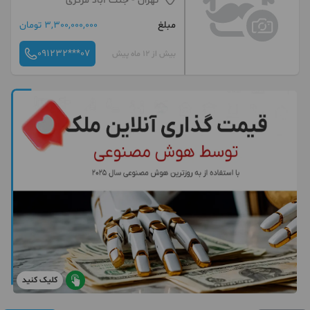
تهران
- جنت آباد مرکزی
مبلغ
3,300,000,000 تومان
091232***07
بیش از 12 ماه پیش
کلیک کنید