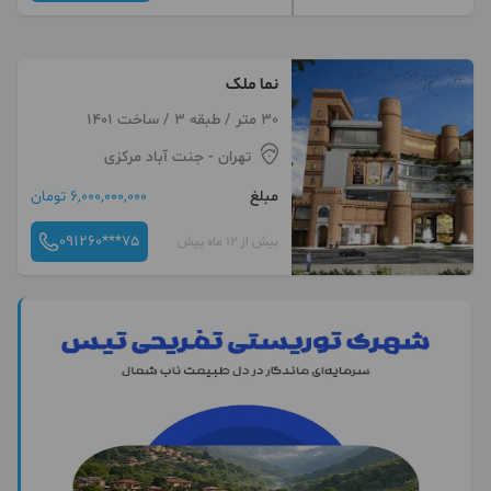
نما ملک
30 متر / طبقه 3 / ساخت 1401
تهران
- جنت آباد مرکزی
مبلغ
6,000,000,000 تومان
091260***75
بیش از 12 ماه پیش