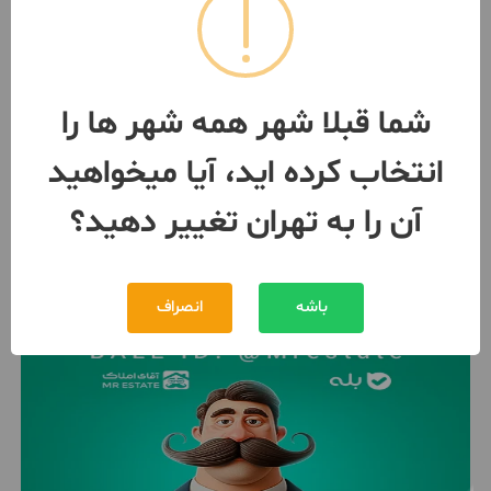
خرید و فروش مغازه تجاری جنت
اباد
15 متر / ساخت 1389
تهران
- جنت آباد مرکزی
شما قبلا شهر همه شهر ها را
مبلغ
4,000,000,000 تومان
انتخاب کرده اید، آیا میخواهید
091232***07
بیش از 12 ماه پیش
آن را به تهران تغییر دهید؟
باشه
انصراف