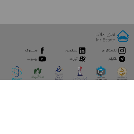
اینستاگرام
لینکدین
فیسبوک
تلگرام
آپارات
یوتیوب
اپلیکیشن آقای املاک
آقای املاک؛ گوگل صنعت ساختمان و املاک ایران سوپراپلیکیشن را
نصب کنید و هر آنچه در بازار ملک نیاز دارید، یکجا در اختیار داشته
باشید.