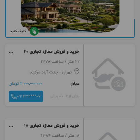
کلیک کنید
خرید و فروش مغازه تجاری 20
متری جنت اباد
20 متر / ساخت 1378
تهران
- جنت آباد مرکزی
مبلغ
2,000,000,000 تومان
091232***07
بیش از 12 ماه پیش
خرید و فروش مغازه تجاری 18
متری جنت اباد
18 متر / ساخت 1384