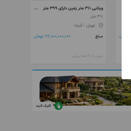
ویلایی 311 متر زمین دارای 399 متر
بنا در گیشا اکازیون
311 متر
تهران
- گیشا
22,000,000,000 تومان
مبلغ
بیش از 12 ماه پیش
کلیک کنید