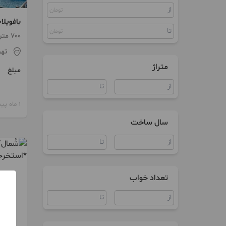
تومان
کلنگی
مستغلات
تومان
مجوز ت
700 متر / 2 اتاق / ساخت 1395
تهر
زمین
متراژ
مبلغ
سوییت
ویلا
1 ماه پیش
آپارتمان اداری
سال ساخت
سند اداری
مغازه
تعداد خواب