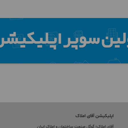
اپلیکیشن آقای املاک
آقای املاک؛ گوگل صنعت ساختمان و املاک ایران