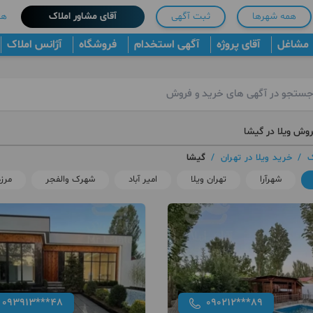
همه شهرها
ثبت آگهی
آقای مشاور املاک
هم
مشاغل
آقای پروژه
آگهی استخدام
فروشگاه
آژانس املاک
روش ویلا در گیشا
ک
/
خرید ویلا در تهران
/
گیشا
شهرآرا
تهران ویلا
امیر آباد
شهرک والفجر
مرزد
093913***48
090212***89