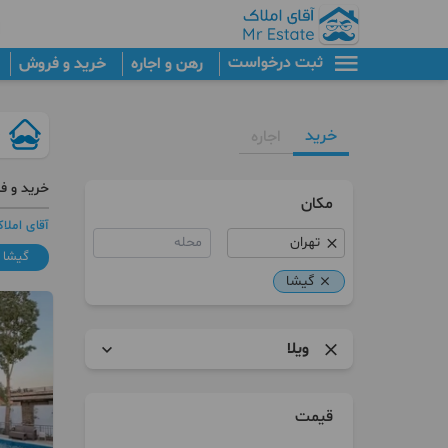
ثبت درخواست
رهن و اجاره
خرید و فروش
خرید
اجاره
خرید و ف
مکان
آقای املا
محله
گیشا
گیشا
ویلا
آپارتمان
قیمت
برج