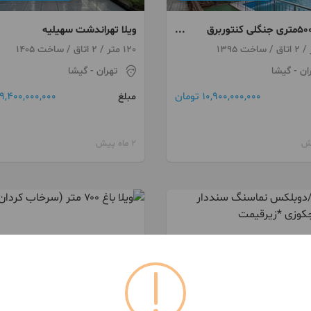
باغویلا500متری جنگلی کنتوربرق
ویلا تهراندشت سهیلیه
هراندشت سرخاب
سندقدرالسهم مدرن
120 متر / 2 اتاق / ساخت 1405
شهرکی۳۰۰متری
ان
- گیشا
تهران
- گیشا
10,900,000,000 تومان
9,400,000,000 تومان
مبلغ
2 ماه پیش
093521***55
091132***03