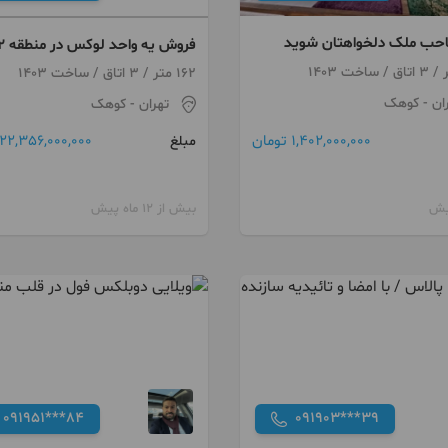
صاحب ملک دلخواهتان شوید
فروش یه وا
کوهک طلوع
162 متر / 3 اتاق / ساخت 1403
ان
- کوهک
تهران
- کوهک
1,402,000,000 تومان
22,356,000,000 تومان
مبلغ
بیش از 12 ماه پیش
091951***84
091903***39