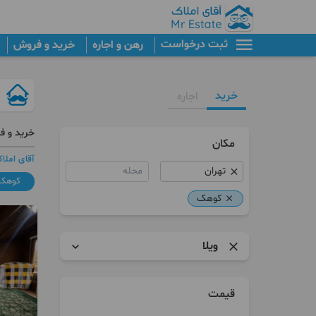
ثبت درخواست
رهن و اجاره
خرید و فروش
خرید
اجاره
خرید و ف
مکان
آقای املا
محله
کوهک
کوهک
ویلا
آپارتمان
قیمت
برج