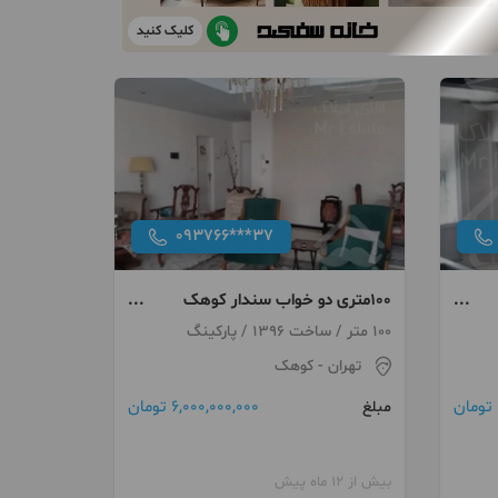
کلیک کنید
093766***37
100متری دو خواب سندار کوهک
شهرک راه آهن
100 متر / ساخت 1396 / پارکینگ
تهران
- کوهک
6,000,000,000 تومان
مبلغ
بیش از 12 ماه پیش