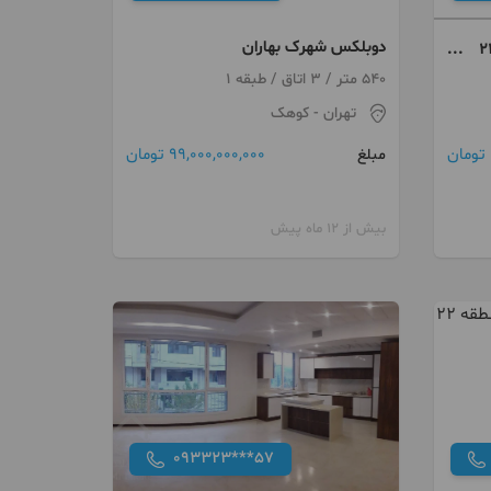
دوبلکس شهرک بهاران
حد لوکس در منطقه ۲۲
540 متر / 3 اتاق / طبقه 1
تهران
- کوهک
99,000,000,000 تومان
مبلغ
بیش از 12 ماه پیش
093323***57