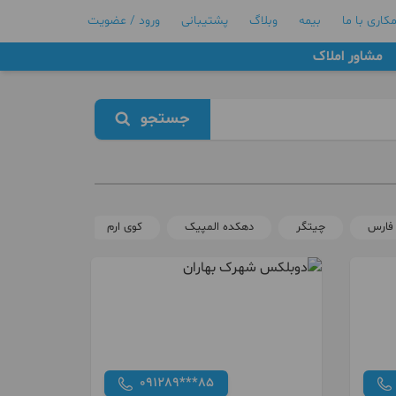
کاری با ما
بیمه
وبلاگ
پشتیبانی
ورود / عضویت
مشاور املاک
جستجو
 فارس
چیتگر
دهکده المپیک
کوی ارم
سازمان آب
091289***85