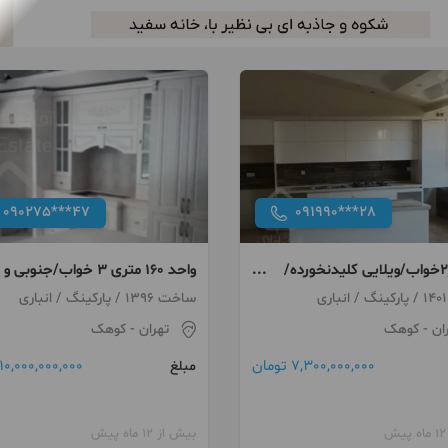
090275***47
091990***28
۱۰۳متر۲خواب/ویلایی کلیدنخورده/
واحد ۱۶۰ متری ۳ خواب/جنوبی و
ساز/سند تک برگ
شمالی
ی
ساخت 1396 / پارکینگ / انباری
ان
- کوهک
تهران
- کوهک
7,300,000,000 تومان
10,000,000,000 تومان
مبلغ
بیش از 12 ماه پیش