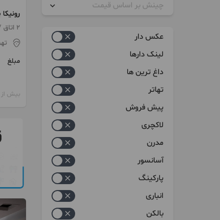
چینش بر اساس قیمت
رونیکا 
سازنده
زیاد به کم
2 اتاق / طبقه 3 / ساخت 1402
عکس دار
تهر
کم به زیاد
لینک دارها
مبلغ
داغ ترین ها
تهاتر
بیش از 12 ماه پیش
پیش فروش
لاکچری
مدرن
آسانسور
پارکینگ
انباری
بالکن