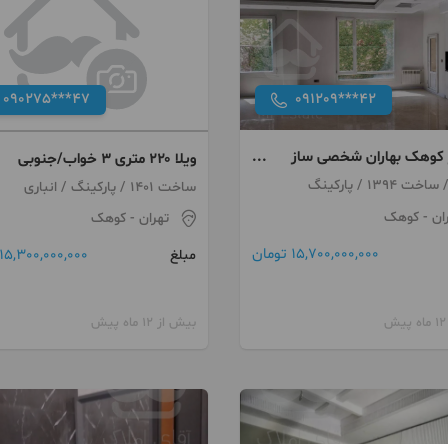
090275***47
091209***42
متر کوهک بهاران شخصی ساز
ویلا ۲۲۰ متری ۳ خواب/جنوبی
هر چیتگر /معین
ساخت 1401 / پارکینگ / انباری
ان
- کوهک
تهران
- کوهک
15,700,000,000 تومان
15,300,000,000 تومان
مبلغ
بیش از 12 ماه پیش