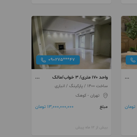
090275***47
واحد ۱۷۰ متری/ ۳ خواب/مالک
فروشنده واقعی
ساخت 1400 / پارکینگ / انباری
تهران
- کوهک
13,000,000,000 تومان
مبلغ
بیش از 12 ماه پیش