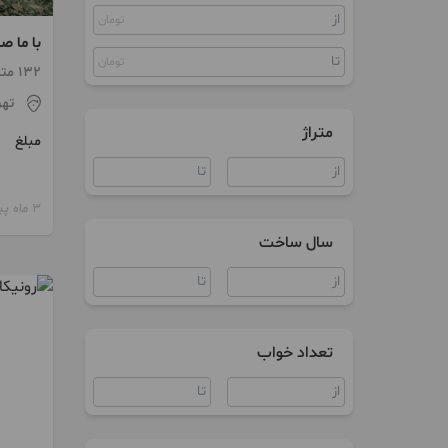
تومان
پنت هاوس
با ما 
کلنگی
تومان
132 متر / 3 اتاق / ساخت 1403
مستغلات
تهر
متراژ
مبلغ
زمین
ویلا
3 ماه پیش
آپارتمان اداری
سال ساخت
سند اداری
مغازه
تعداد خواب