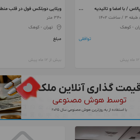
پالاس / با امضا و تائیدیه
ویلایی دوبلکس فول در قلب منطق
۲۲
340 متر
ان
- کوهک
تهران
- کوهک
توافقی
مبلغ
بیش از 12 ماه پیش