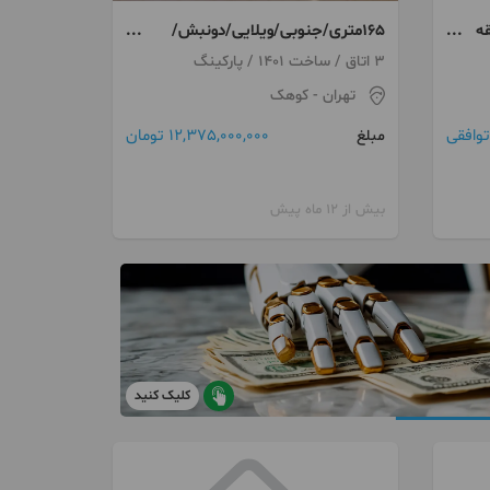
ه
۱۶۵متری/جنوبی/ویلایی/دونبش/
کوهک
3 اتاق / ساخت 1401 / پارکینگ
تهران
- کوهک
توافقی
12,375,000,000 تومان
مبلغ
بیش از 12 ماه پیش
کلیک کنید