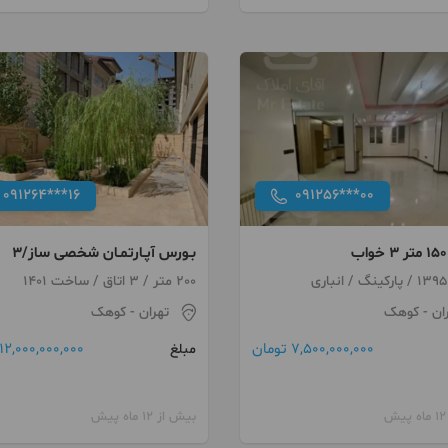
091264***16
091256***00
بـورس آپـارتمـان شخصی ساز/3
طبقه/کوهک چیتگر
ی
200 متر / 3 اتاق / ساخت 1401
ان
- کوهک
تهران
- کوهک
7,500,000,000 تومان
12,000,000,000 تومان
مبلغ
بیش از 12 ماه پیش