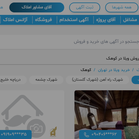
همه شهرها
ثبت آگهی
آقای مشاور املاک
هم
مشاغل
آقای پروژه
آگهی استخدام
فروشگاه
آژانس املاک
روش ویلا در کوهک
ک
/
خرید ویلا در تهران
/
کوهک
شهرک راه آهن (شهرک گلستان)
شهرک چشمه
دریاچه خلیج
091909***35
090406***62