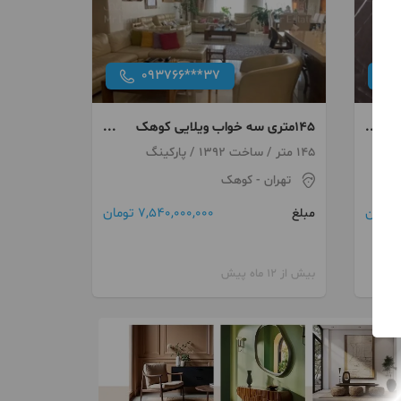
093766***37
145متری سه خواب ویلایی کوهک
شهرک راه آهن
145 متر / ساخت 1392 / پارکینگ
تهران
- کوهک
7,540,000,000 تومان
مبلغ
بیش از 12 ماه پیش