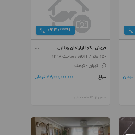
091210***41
فروش یکجا اپارتمان ویلایی
کوهک،مستقلات دریاچه
450 متر / 4 اتاق / ساخت 1398
تهران
- کوهک
34,000,000,000 تومان
مبلغ
بیش از 12 ماه پیش