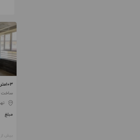
شخصی 
ساخت 1401 / پارکینگ / انبار
تهر
مبلغ
بیش از 12 ماه پیش