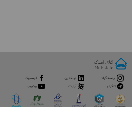
اینستاگرام
لینکدین
فیسبوک
تلگرام
آپارات
یوتیوب
اپلیکیشن آقای املاک
آقای املاک؛ گوگل صنعت ساختمان و املاک ایران سوپراپلیکیشن را