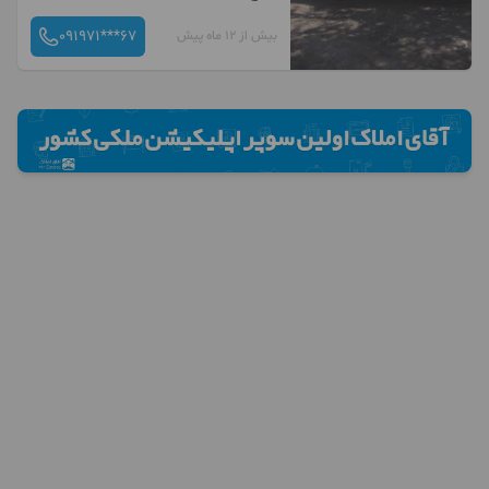
091971***67
بیش از 12 ماه پیش