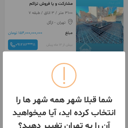
مشارکت و یا فروش تراکم
3100 متر / 3 اتاق / طبقه 7
تهران
- ازگل
مبلغ
154,000,000,000 تومان
091282***11
بیش از 12 ماه پیش
شما قبلا شهر همه شهر ها را
انتخاب کرده اید، آیا میخواهید
آن را به تهران تغییر دهید؟