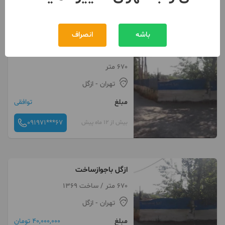
کلیک کنید
باشه
انصراف
ازگل باجوازساخت
670 متر
تهران
- ازگل
مبلغ
توافقی
091971***67
بیش از 12 ماه پیش
ازگل باجوازساخت
670 متر / ساخت 1369
تهران
- ازگل
مبلغ
40,000,000 تومان