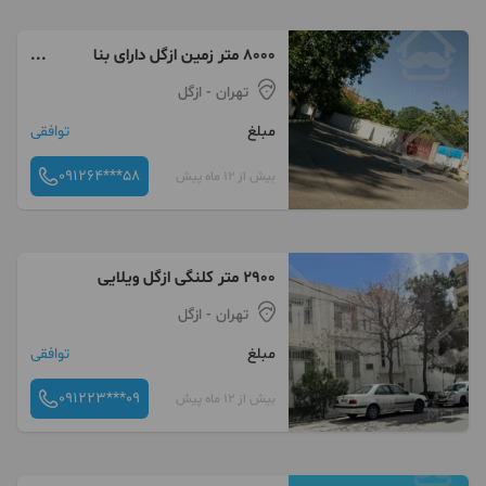
۸۰۰۰ متر زمین ازگل دارای بنا
کلنگی
تهران
- ازگل
مبلغ
توافقی
091264***58
بیش از 12 ماه پیش
۲۹۰۰ متر کلنگی ازگل ویلایی
تهران
- ازگل
مبلغ
توافقی
091223***09
بیش از 12 ماه پیش