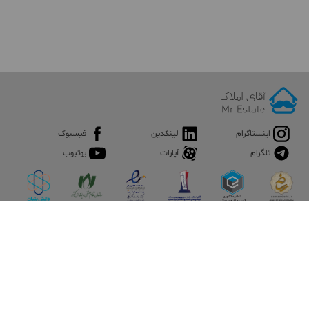
اینستاگرام
لینکدین
فیسبوک
تلگرام
آپارات
یوتیوب
اپلیکیشن آقای املاک
آقای املاک؛ گوگل صنعت ساختمان و املاک ایران سوپراپلیکیشن را
نصب کنید و هر آنچه در بازار ملک نیاز دارید، یکجا در اختیار داشته
باشید.