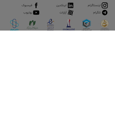
اینستاگرام
لینکدین
فیسبوک
تلگرام
آپارات
یوتیوب
اپلیکیشن آقای املاک
آقای املاک؛ گوگل صنعت ساختمان و املاک ایران سوپراپلیکیشن را
نصب کنید و هر آنچه در بازار ملک نیاز دارید، یکجا در اختیار داشته
باشید.
تماس با ما
قوانین و مقررات