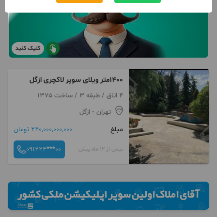
کلیک کنید
۱۴۰۰متر ویلای سوپر لاکچری ازگل
4 اتاق / طبقه 3 / ساخت 1375
تهران
- ازگل
مبلغ
240,000,000,000 تومان
091224***00
بیش از 12 ماه پیش