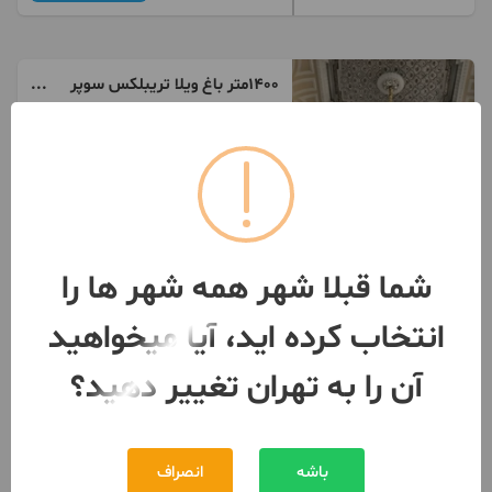
۱۴۰۰متر باغ ویلا تریبلکس سوپر
لاکچری
4 اتاق / طبقه 3 / ساخت 1375
تهران
- ازگل
مبلغ
240,000,000,000 تومان
091224***00
بیش از 12 ماه پیش
شما قبلا شهر همه شهر ها را
انتخاب کرده اید، آیا میخواهید
آن را به تهران تغییر دهید؟
باشه
انصراف