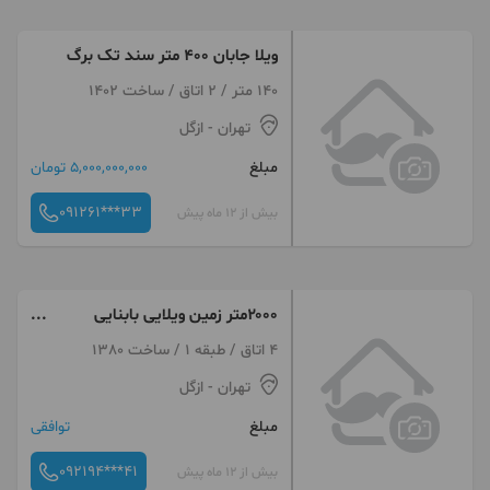
ویلا جابان ۴۰۰ متر سند تک برگ
140 متر / 2 اتاق / ساخت 1402
تهران
- ازگل
مبلغ
5,000,000,000 تومان
091261***33
بیش از 12 ماه پیش
۲۰۰۰متر زمین ویلایی بابنایی
تریبلکس
4 اتاق / طبقه 1 / ساخت 1380
تهران
- ازگل
مبلغ
توافقی
092194***41
بیش از 12 ماه پیش