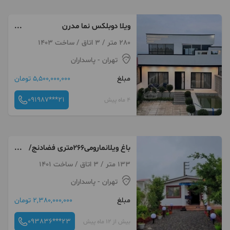
ویلا دوبلکس نما مدرن
مبله/300متر/استخردار/شهرکی
280 متر / 3 اتاق / ساخت 1403
تهران
- پاسداران
مبلغ
5,500,000,000 تومان
091987***21
4 ماه پیش
باغ ویلانمارومی۲۶۶متری فضادنج/
مبله
133 متر / 3 اتاق / ساخت 1401
تهران
- پاسداران
مبلغ
2,380,000,000 تومان
093836***23
بیش از 12 ماه پیش