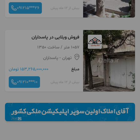
091215***26
بیش از 12 ماه پیش
فروش ویلایی در پاسداران
1057 متر / ساخت 1350
تهران
- پاسداران
مبلغ
153,265,000,000 تومان
091210***10
بیش از 12 ماه پیش