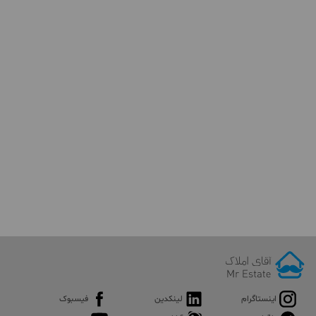
اینستاگرام
لینکدین
فیسبوک