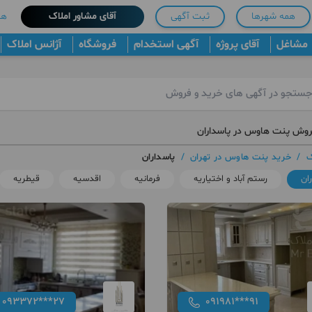
همه شهرها
ثبت آگهی
آقای مشاور املاک
هم
مشاغل
آقای پروژه
آگهی استخدام
فروشگاه
آژانس املاک
روش پنت هاوس در پاسداران
ک
/
خرید پنت هاوس در تهران
/
پاسداران
ان
رستم آباد و اختیاریه
فرمانیه
اقدسیه
قیطریه
093372***27
091981***91