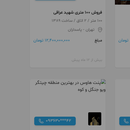
فروش 100 متری شهید عراقی
100 متر / 2 اتاق / ساخت 1389
تهران
- پاسداران
12,400,000,000 تومان
مبلغ
بیش از 12 ماه پیش
093630***42