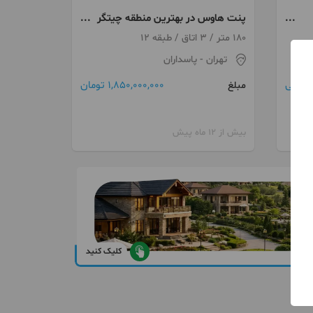
پنت هاوس در بهترین منطقه چیتگر
ویو جنگل و کوه
180 متر / 3 اتاق / طبقه 12
تهران
- پاسداران
توافقی
1,850,000,000 تومان
مبلغ
بیش از 12 ماه پیش
کلیک کنید