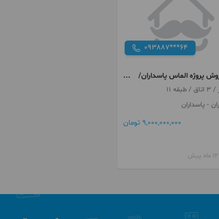
093887***64
وش پروژه الماس پاسداران/
 و سکونت
ان
- پاسداران
9,000,000,000 تومان