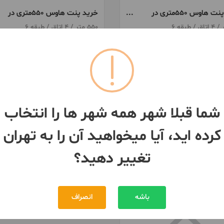
فروش پنت هاوس 550متری در
خرید پنت هاوس 550متری در
ن
پاسداران
550 متر / 4 اتاق / طبقه 6
ان
- پاسداران
تهران
- پاسداران
159,500,000,000 تومان
مبلغ
بیش از 12 ماه پیش
شما قبلا شهر همه شهر ها را انتخاب
کرده اید، آیا میخواهید آن را به تهران
تغییر دهید؟
باشه
انصراف