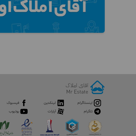
اینستاگرام
لینکدین
فیسبوک
تلگرام
آپارات
یوتیوب