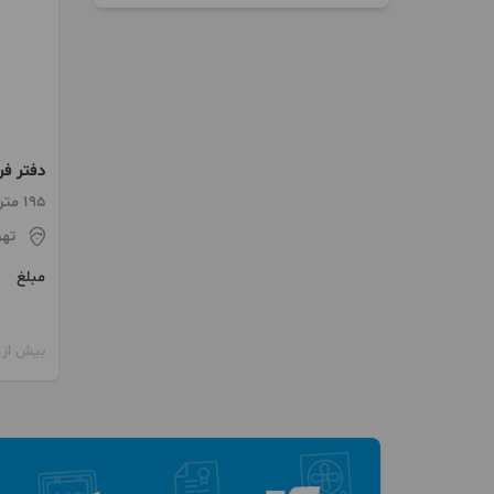
دفتر فر
سرمایه
195 متر / 3 اتاق / طبقه 11
تهر
مبلغ
بیش از 12 ماه پیش