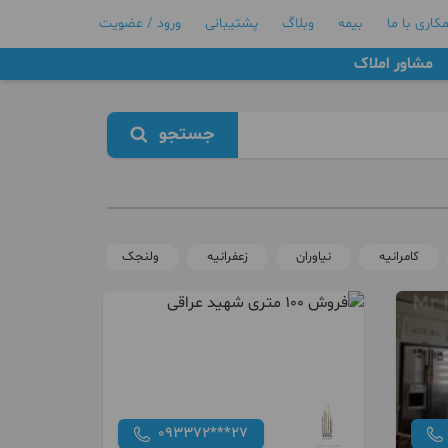
کاری با ما
بیمه
وبلاگ
پشتیبانی
ورود / عضویت
مشاور املاک
جستجو
کامرانیه
نیاوران
زعفرانیه
ولنجک
سعادت آباد
093372***27