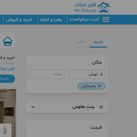
ثبت درخواست
رهن و اجاره
خرید و فروش
خرید
اجاره
خرید و ف
مکان
آقای املا
محله
پاسدار
پاسداران
پنت هاوس
آپارتمان
قیمت
برج