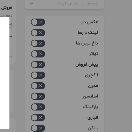
چینش بر اساس قیمت
پاسدارا
زیاد به کم
550 متر / 4 اتاق / طبقه 6
عکس دار
تهر
کم به زیاد
لینک دارها
مبلغ
داغ ترین ها
تهاتر
بیش از 12 ماه پیش
پیش فروش
لاکچری
مدرن
آسانسور
پارکینگ
انباری
بالکن