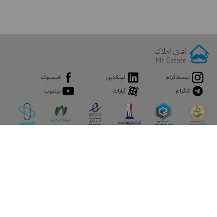
اینستاگرام
لینکدین
فیسبوک
تلگرام
آپارات
یوتیوب
اپلیکیشن آقای املاک
آقای املاک؛ گوگل صنعت ساختمان و املاک ایران سوپراپلیکیشن را
نصب کنید و هر آنچه در بازار ملک نیاز دارید، یکجا در اختیار داشته
باشید.