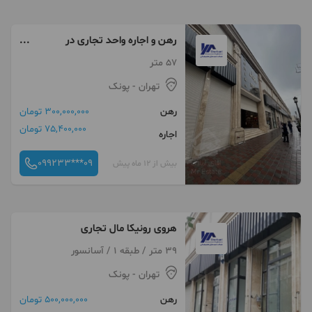
رهن و اجاره واحد تجاری در
رونیکامال هروی
57 متر
تهران
- پونک
رهن
300,000,000 تومان
75,400,000 تومان
اجاره
099233***09
بیش از 12 ماه پیش
هروی رونیکا مال تجاری
39 متر / طبقه 1 / آسانسور
تهران
- پونک
رهن
500,000,000 تومان