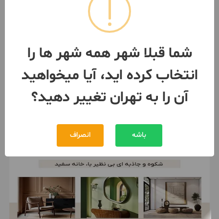
1 اتاق
تهران
- پونک
رهن
30,000,000 تومان
شما قبلا شهر همه شهر ها را
3,000,000 تومان
اجاره
انتخاب کرده اید، آیا میخواهید
091295***61
بیش از 12 ماه پیش
آن را به تهران تغییر دهید؟
باشه
انصراف