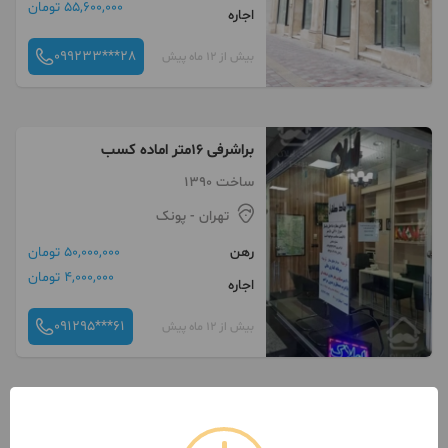
55,600,000 تومان
اجاره
099233***28
بیش از 12 ماه پیش
براشرفی ۱۶متر اماده کسب
ساخت 1390
تهران
- پونک
رهن
50,000,000 تومان
4,000,000 تومان
اجاره
091295***61
بیش از 12 ماه پیش
براشری ۱۵متر مغازه اماده کسب