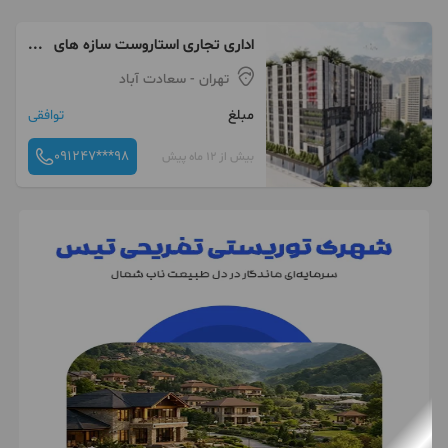
اداری تجاری استاروست سازه های
جناب قربانی شهرک غرب
تهران
- سعادت آباد
مبلغ
توافقی
091247***98
بیش از 12 ماه پیش