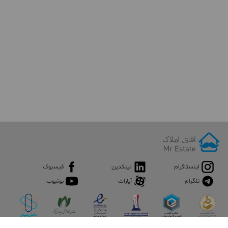
اینستاگرام
لینکدین
فیسبوک
تلگرام
آپارات
یوتیوب