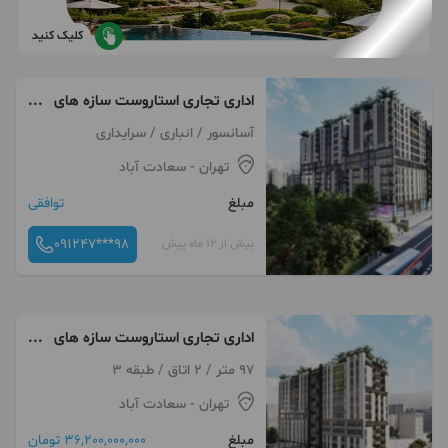
کلیک کنید
اداری تجاری استاروست سازه های
جناب قربانی
آسانسور / انباری / سرایداری
تهران
- سعادت آباد
مبلغ
توافقی
091247***98
بیش از 12 ماه پیش
اداری تجاری استاروست سازه های
جناب قربانی
97 متر / 2 اتاق / طبقه 3
تهران
- سعادت آباد
مبلغ
36,200,000,000 تومان