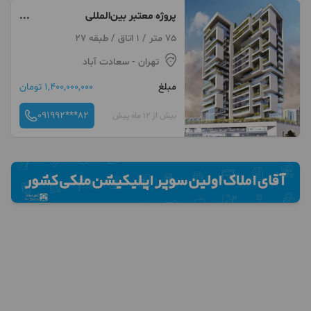
پروژه معتبر بین‌المللی
بیسموت/(BISMOTH)/شاهکاری
75 متر / 1 اتاق / طبقه 27
دیگر از فرزاد دلیری
تهران
- سعادت آباد
مبلغ
1,400,000,000 تومان
091992***82
بیش از 12 ماه پیش