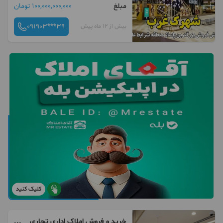
مبلغ
100,000,000,000 تومان
091903***39
بیش از 12 ماه پیش
کلیک کنید
خرید و فروش املاک اداری تجاری