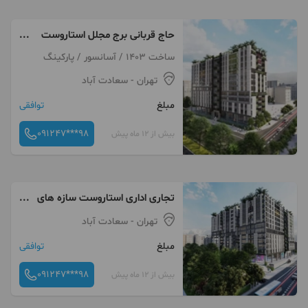
حاج قربانی برج مجلل استاروست
تجاری اداری
ساخت 1403 / آسانسور / پارکینگ
تهران
- سعادت آباد
مبلغ
توافقی
091247***98
بیش از 12 ماه پیش
تجاری اداری استاروست سازه های
جناب قربانی شهرک غرب
تهران
- سعادت آباد
مبلغ
توافقی
091247***98
بیش از 12 ماه پیش