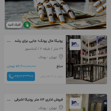
کلیک کنید
رونیکا مال پونک؛ جایی برای رشد
سرمایه و آینده کاری شما
29 متر / طبقه 2 / آسانسور
تهران
- پونک
مبلغ
52,200,000,000 تومان
099233***09
بیش از 12 ماه پیش
فروش اداری ۸۴ متر رونیکا اشرفی
اصفهانی با بهترین امکانات
تهران
- پونک