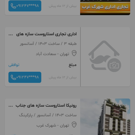
091247***98
بیش از 12 ماه پیش
اداری تجاری استاروست سازه های
جناب قربانی
طبقه 3 / ساخت 1403 / آسانسور
تهران
- سعادت آباد
مبلغ
توافقی
091247***98
بیش از 12 ماه پیش
رونیکا استاروست سازه های جناب
قربانی
ساخت 1403 / آسانسور / پارکینگ
تهران
- شهرک غرب