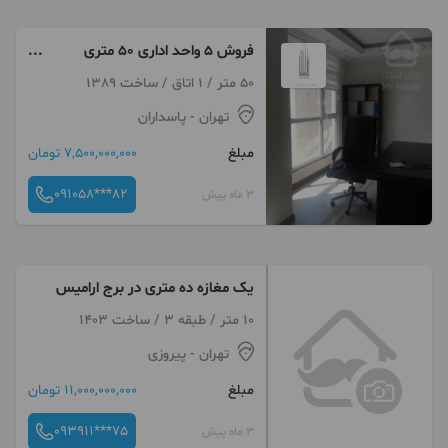
فروش 5 واحد اداری 50 متری
میدان خراسان
50 متر / 1 اتاق / ساخت 1389
تهران
- پاسداران
مبلغ
7,500,000,000 تومان
091058***82
3 ماه پیش
یک مغازه ده متری در برج ارامیس
10 متر / طبقه 3 / ساخت 1403
تهران
- پیروزی
مبلغ
11,000,000,000 تومان
093911***75
3 ماه پیش