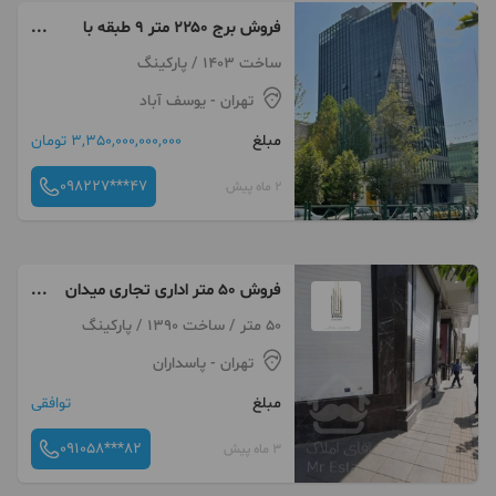
فروش برج ۲۲۵۰ متر ۹ طبقه با
کاربری اداری تجاری فلت بهترین
ساخت 1403 / پارکینگ
لوکیشن ولیعصر پارک ساعی
تهران
- یوسف آباد
مبلغ
3,350,000,000,000 تومان
098227***47
2 ماه پیش
فروش 50 متر اداری تجاری میدان
خراس
50 متر / ساخت 1390 / پارکینگ
تهران
- پاسداران
مبلغ
توافقی
091058***82
3 ماه پیش