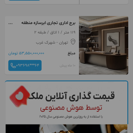
برج اداری تجاری ابرسازه منطقه
استاروست
119 متر / 1 اتاق / طبقه 2
تهران
- شهرک غرب
مبلغ
53,550,000,000 تومان
093698***64
10 ماه پیش