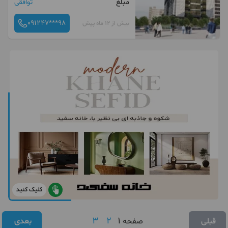
مبلغ
توافقی
091247***98
بیش از 12 ماه پیش
کلیک کنید
3
2
1
قبلی
صفحه
بعدی