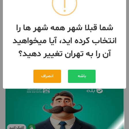
34 متر / ساخت 1401 / آسانسور
لوکیشن
تهران
- هروی
مبلغ
30,438,000,000 تومان
شما قبلا شهر همه شهر ها را
099233***04
بیش از 12 ماه پیش
انتخاب کرده اید، آیا میخواهید
آن را به تهران تغییر دهید؟
باشه
انصراف
کلیک کنید