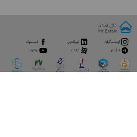
اینستاگرام
لینکدین
فیسبوک
تلگرام
آپارات
یوتیوب
اپلیکیشن آقای املاک
آقای املاک؛ گوگل صنعت ساختمان و املاک ایران سوپراپلیکیشن را
نصب کنید و هر آنچه در بازار ملک نیاز دارید، یکجا در اختیار داشته
باشید.