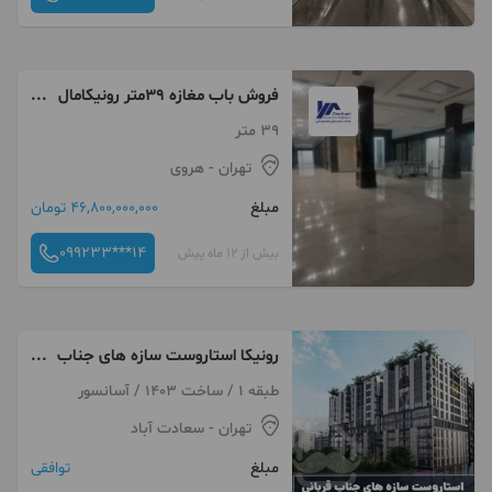
فروش باب مغازه 39متر رونیکامال
در هروی
39 متر
تهران
- هروی
مبلغ
46,800,000,000 تومان
099233***14
بیش از 12 ماه پیش
رونیکا استاروست سازه های جناب
قربانی تجاری اداری
طبقه 1 / ساخت 1403 / آسانسور
تهران
- سعادت آباد
مبلغ
توافقی