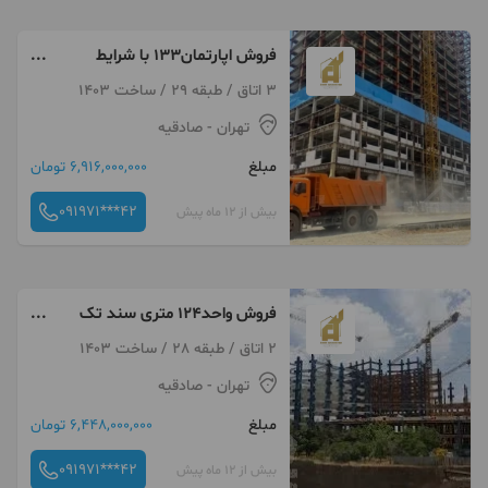
فروش اپارتمان۱۳۳ با شرایط
پرداخت عالی ومنعطف در منطقه
3 اتاق / طبقه 29 / ساخت 1403
۲۲
تهران
- صادقیه
مبلغ
6,916,000,000 تومان
091971***42
بیش از 12 ماه پیش
فروش واحد۱۲۴ متری سند تک
برگ مناسب سرمایه گذاری در
2 اتاق / طبقه 28 / ساخت 1403
منطقه ۲۲
تهران
- صادقیه
مبلغ
6,448,000,000 تومان
091971***42
بیش از 12 ماه پیش