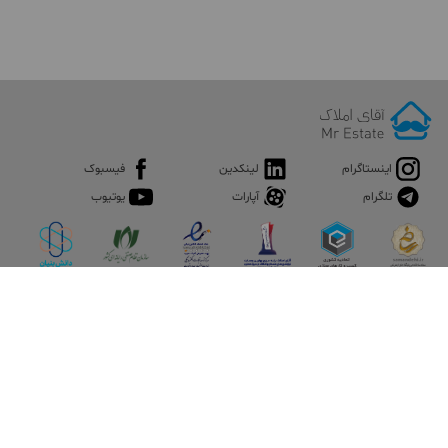
اینستاگرام
لینکدین
فیسبوک
تلگرام
آپارات
یوتیوب
اپلیکیشن آقای املاک
آقای املاک؛ گوگل صنعت ساختمان و املاک ایران سوپراپلیکیشن را
نصب کنید و هر آنچه در بازار ملک نیاز دارید، یکجا در اختیار داشته
باشید.