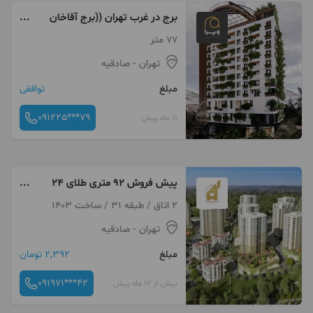
برج در غرب تهران ((برج آقاخان
))شهران
77 متر
تهران
- صادقیه
مبلغ
توافقی
091225***79
11 ماه پیش
پیش فروش ۹۲ متری طلای ۲۴
عیار ازجنس خاک درمنطقه ۲۲
2 اتاق / طبقه 31 / ساخت 1403
تهران
- صادقیه
مبلغ
2,392 تومان
091971***42
بیش از 12 ماه پیش