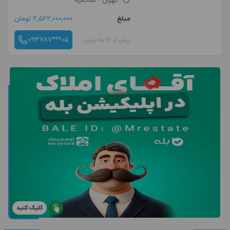
تهران
- صادقیه
مبلغ
2,522,000,000 تومان
093787***05
بیش از 12 ماه پیش
کلیک کنید