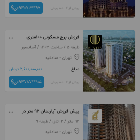
093071***97
بیش از 12 ماه پیش
فروش برج مسکونی ۱۰۰متری
دریاچه دوخواب
طبقه 5 / ساخت 1403 / آسانسور
تهران
- صادقیه
مبلغ
2,600,000,000 تومان
093787***05
بیش از 12 ماه پیش
پیش فروش آپارتمان 92 متر در
چیتگر مناسب سرمایه گذاری سند
92 متر / 2 اتاق / طبقه 9
تک برگ
تهران
- صادقیه