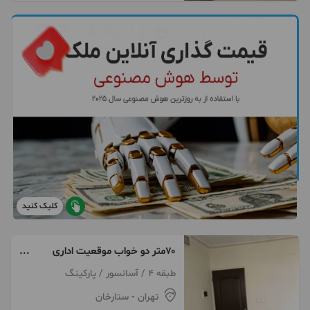
کلیک کنید
۷۰متر دو خواب موقعیت اداری
ستارخان
طبقه 4 / آسانسور / پارکینگ
تهران
- ستارخان