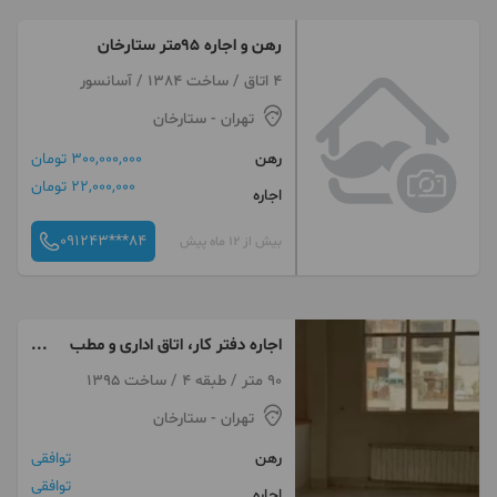
رهن و اجاره ۹۵متر ستارخان
4 اتاق / ساخت 1384 / آسانسور
تهران
- ستارخان
رهن
300,000,000 تومان
22,000,000 تومان
اجاره
091243***84
بیش از 12 ماه پیش
اجاره دفتر کار، اتاق اداری و مطب
آپارتمان با موقعیت اداری -نزدیک
90 متر / طبقه 4 / ساخت 1395
مترو
تهران
- ستارخان
رهن
توافقی
توافقی
اجاره