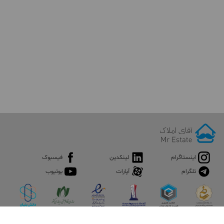
اینستاگرام
لینکدین
فیسبوک
تلگرام
آپارات
یوتیوب
اپلیکیشن آقای املاک