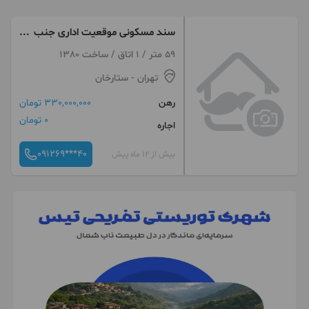
سند مسکونی موقعیت اداری جنب
پل ستارخان
59 متر / 1 اتاق / ساخت 1380
تهران
- ستارخان
رهن
330,000,000 تومان
0 تومان
اجاره
091269***40
بیش از 12 ماه پیش