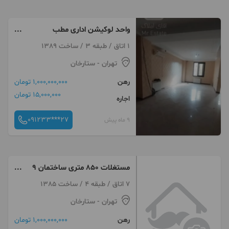
واحد لوکیشن اداری مطب
دندانپزشکی (با لوله کشی اماده )
1 اتاق / طبقه 3 / ساخت 1389
زیبایی دفتر کار
تهران
- ستارخان
رهن
1,000,000,000 تومان
15,000,000 تومان
اجاره
091233***27
9 ماه پیش
مستغلات ۸۵۰ متری ساختمان ۹
واحدی ، دسترسی عالی
7 اتاق / طبقه 4 / ساخت 1385
تهران
- ستارخان
رهن
1,000,000,000 تومان