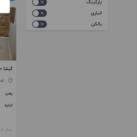
پارکینگ
انباری
بالکن
لوازم ا
تهر
رهن
اجاره
بیش از 12 ماه پیش