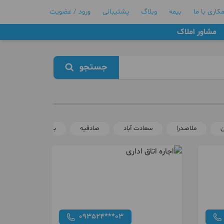
کاری با ما
بیمه
وبلاگ
پشتیبانی
ورود / عضویت
مشاور املاک
جستجو
ن
ملاصدرا
سعادت آباد
صادقیه
بلوار فردوس
093524***03