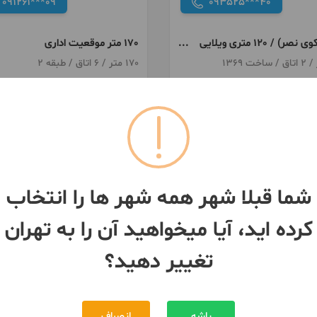
091261***09
093525***40
گیشا (کوی نصر) / 120 متری ویلایی
١٧٠ متر موقعیت اداری
/ موقعیت اداری
170 متر / 6 اتاق / طبقه 2
ان
- گیشا
تهران
- گیشا
1,000,000,000 تومان
200,000,000 تومان
رهن
45,000,000 تومان
16,000,000 تومان
اجاره
بیش از 12 ماه پیش
شما قبلا شهر همه شهر ها را انتخاب
کرده اید، آیا میخواهید آن را به تهران
تغییر دهید؟
باشه
انصراف