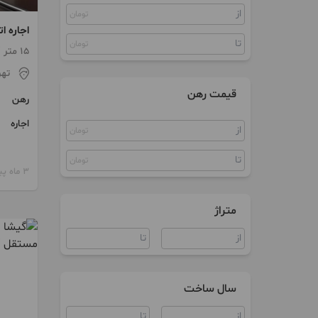
تومان
ویلا
اجاره ات
آپارتمان اداری
تومان
15 متر / طبقه 2 / ساخت 1387
سند اداری
تهر
قیمت رهن
رهن
مغازه
اجاره
تومان
تومان
3 ماه پیش
متراژ
سال ساخت