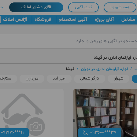
همه شهرها
ثبت آگهی
آقای مشاور املاک
هم
مشاغل
آقای پروژه
آگهی استخدام
فروشگاه
آژانس املاک
ره آپارتمان اداری در گیشا
ک
/
اجاره آپارتمان اداری در تهران
/
گیشا
شهرآرا
کارگر شمالی
امیر آباد
مرزداران
ستارخا
091976***11
093600***37