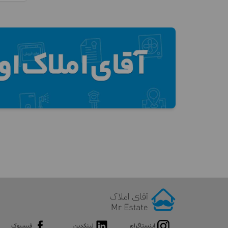
اینستاگرام
لینکدین
فیسبوک