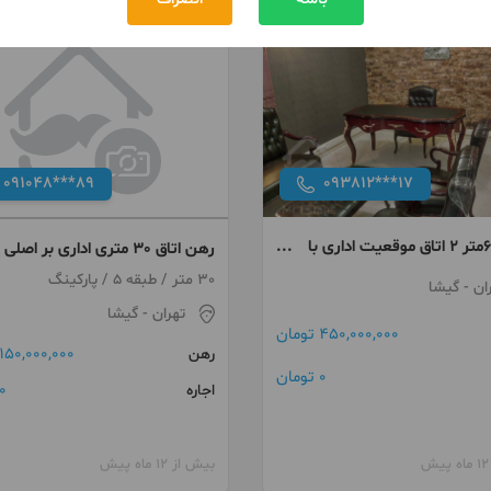
091048***89
093812***17
گیشا ۶۰متر ۲ اتاق موقعیت اداری با
رهن اتاق 30 متری اداری بر اصلی
داری رهن
گیشا
30 متر / طبقه 5 / پارکینگ
ان
- گیشا
تهران
- گیشا
450,000,000 تومان
150,000,000 تومان
رهن
0 تومان
0 توما
اجاره
بیش از 12 ماه پیش