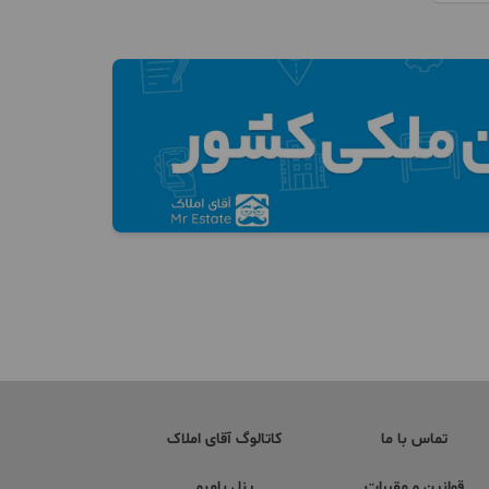
تماس با ما
کاتالوگ آقای املاک
قوانین و مقررات
پنل بامبو