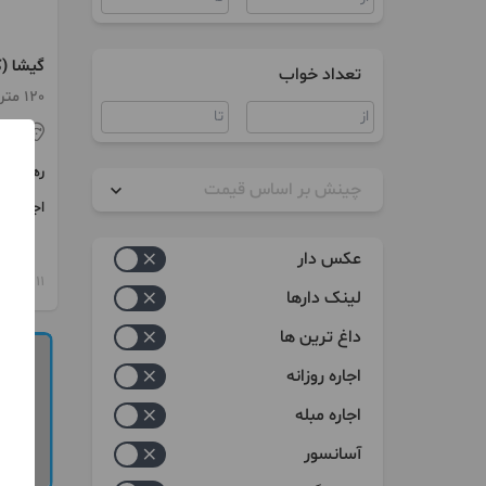
تعداد خواب
مستقل 
120 متر / 2 اتاق / ساخت 1369
تهر
رهن
چینش بر اساس قیمت
اجاره
زیاد به کم
عکس دار
کم به زیاد
11 ماه پیش
لینک دارها
داغ ترین ها
اجاره روزانه
اجاره مبله
آسانسور