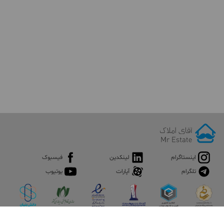
اینستاگرام
لینکدین
فیسبوک
تلگرام
آپارات
یوتیوب
اپلیکیشن آقای املاک