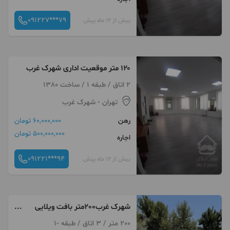
091227***79
بیش از 12 ماه پیش
۱۲۰ متر موقعیت اداری شهرک غرب
2 اتاق / طبقه 1 / ساخت 1380
تهران
- شهرک غرب
رهن
60,000,000 تومان
500,000,000 تومان
اجاره
091221***94
بیش از 12 ماه پیش
شهرک غرب200متر بافت ویلایی
ایران زمین موقعیت اداری
200 متر / 3 اتاق / طبقه -1