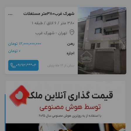
شهرک غرب380متر مستغلات
موقعیت اداری
380 متر / 6 اتاق / طبقه 1
تهران
- شهرک غرب
رهن
12,000,000,000 تومان
0 تومان
اجاره
091921***04
بیش از 12 ماه پیش