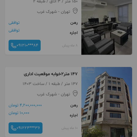
150 متر / 3 اتاق / طبقه 2
تهران
- شهرک غرب
رهن
توافقی
توافقی
اجاره
091210***84
8 ماه پیش
147 متر۲خوابه موقعیت اداری
147 متر / طبقه 1 / ساخت 1403
تهران
- شهرک غرب
رهن
4,200,000,000 تومان
10,000 تومان
اجاره
091224***36
10 ماه پیش