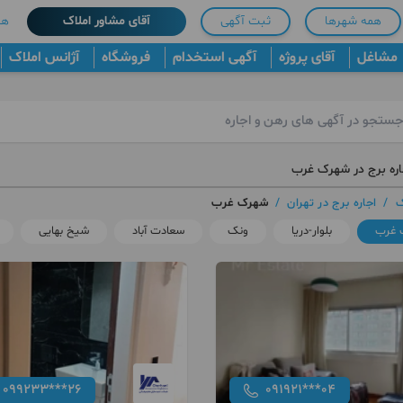
همه شهرها
ثبت آگهی
آقای مشاور املاک
هم
مشاغل
آقای پروژه
آگهی استخدام
فروشگاه
آژانس املاک
اره برج در شهرک غرب
ک
/
اجاره برج در تهران
/
شهرک غرب
 غرب
بلوار-دریا
ونک
سعادت آباد
شیخ بهایی
099233***26
091921***04