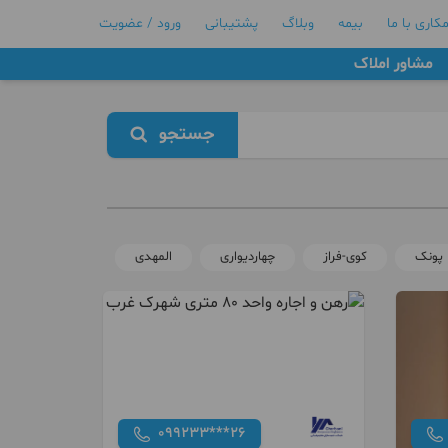
کاری با ما
بیمه
وبلاگ
پشتیبانی
ورود / عضویت
مشاور املاک
جستجو
پونک
کوی-فراز
چهاردیواری
المهدی
چیتگر
د
099233***26