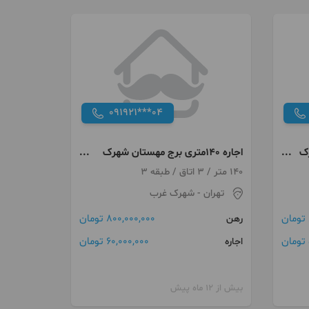
091921***04
رک
اجاره 140متری برج مهستان شهرک
غرب
140 متر / 3 اتاق / طبقه 3
تهران
- شهرک غرب
800,000,000 تومان
رهن
60,000,000 تومان
اجاره
بیش از 12 ماه پیش