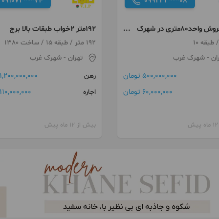
091073***74
099233***08
پیش فروش واحد80متری در شهرک
192متر 2خواب طبقات بالا برج
هرمزان
192 متر / طبقه 15 / ساخت 1380
ان
- شهرک غرب
تهران
- شهرک غرب
500,000,000 تومان
1,200,000,000 تومان
رهن
60,000,000 تومان
110,000,000 تومان
اجاره
بیش از 12 ماه پیش