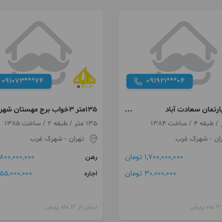
091073***74
091921***04
پارتمان سعادت آباد
135متر 3خواب برج مهستان شه
غرب
135 متر / طبقه 2 / ساخت 1385
ان
- شهرک غرب
تهران
- شهرک غرب
1,700,000,000 تومان
800,000,000 تومان
رهن
30,000,000 تومان
55,000,000 تومان
اجاره
بیش از 12 ماه پیش