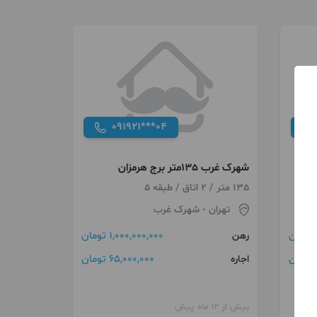
091921***04
شهرک غرب 135متر برج هرمزان
135 متر / 2 اتاق / طبقه 5
تهران
- شهرک غرب
1,000,000,000 تومان
رهن
ن
65,000,000 تومان
اجاره
بیش از 12 ماه پیش