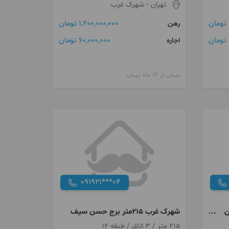
تهران
- شهرک غرب
1,200,000,000 تومان
رهن
60,000,000 تومان
اجاره
بیش از 12 ماه پیش
091921***04
ان
شهرک غرب 215متر برج حسن سیف
215 متر / 3 اتاق / طبقه 12