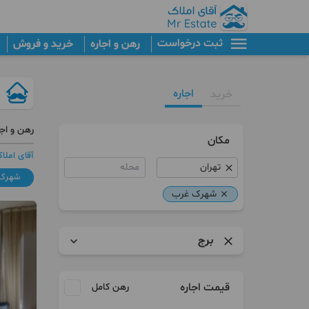
ثبت درخواست
رهن و اجاره
خرید و فروش
اجاره
خرید
رهن و اج
مکان
آقای املا
محله
شهرک
شهرک غرب
برج
آپارتمان
قیمت اجاره
رهن کامل
برج