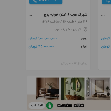
091921***04
شهرک غرب 116متر2خوابه برج
مهستان
116 متر / طبقه 16 / ساخت 1376
تهران
- شهرک غرب
1,000,000,000 تومان
رهن
45,000,000 تومان
اجاره
بیش از 12 ماه پیش
کلیک کنید