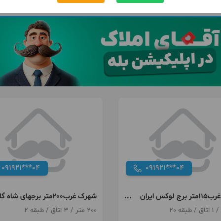
091921***04
091921***04
شهرک غرب115متر برج لوکس ایران
شهرک غرب200متر برجهای شاه گلی
200 متر / 3 اتاق / طبقه 2