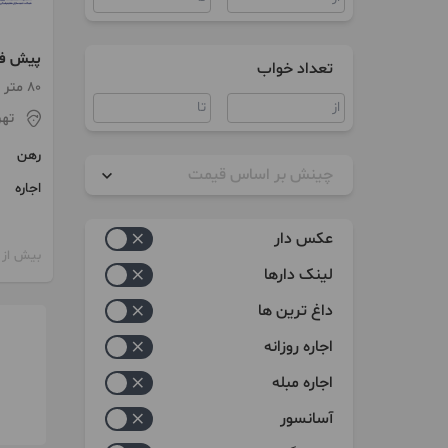
تعداد خواب
غرب
80 متر / طبقه 10
تهر
رهن
چینش بر اساس قیمت
اجاره
زیاد به کم
عکس دار
بیش از 12 ماه پیش
کم به زیاد
لینک دارها
داغ ترین ها
اجاره روزانه
اجاره مبله
آسانسور