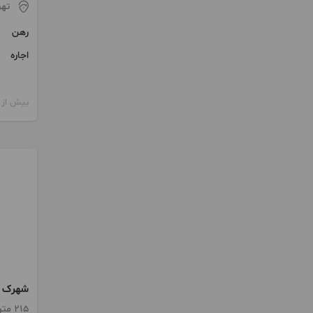
تهر
رهن
اجاره
بیش از 12 ماه پیش
شهرک غرب 215متر 
215 متر / 3 اتاق / طبقه 13