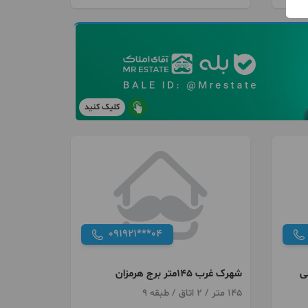
کلیک کنید
091921***04
شهرک غرب 145متر برج هرمزان
145 متر / 2 اتاق / طبقه 9