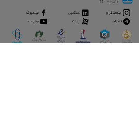
اینستاگرام
لینکدین
فیسبوک
تلگرام
آپارات
یوتیوب
اپلیکیشن آقای املاک
آقای املاک؛ گوگل صنعت ساختمان و املاک ایران سوپراپلیکیشن را
نصب کنید و هر آنچه در بازار ملک نیاز دارید، یکجا در اختیار داشته
باشید.
تماس با ما
قوانین و مقررات