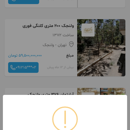
ولنجک ۲۰۰ متری کلنگی فوری
ساخت 1372
تهران
- ولنجک
مبلغ
59,500,000,000 تومان
091215***02
بیش از 12 ماه پیش
آپارتمان ۳۷۶ متری ولنجک
6 اتاق / طبقه 1 / ساخت 1375
تهران
- ولنجک
مبلغ
214,000,000,000 تومان