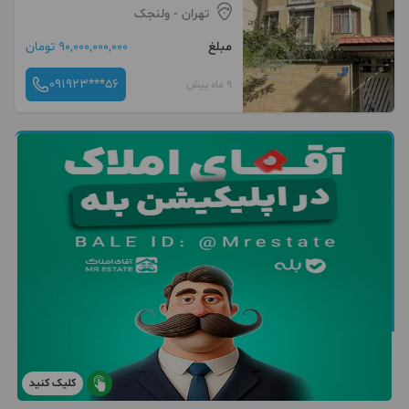
تهران
- ولنجک
مبلغ
90,000,000,000 تومان
091923***56
9 ماه پیش
کلیک کنید