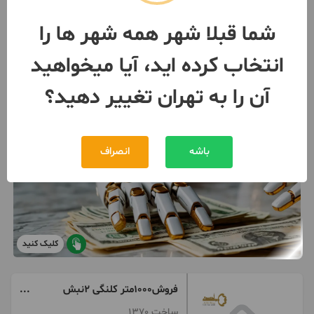
091273***85
بیش از 12 ماه پیش
شما قبلا شهر همه شهر ها را
انتخاب کرده اید، آیا میخواهید
آن را به تهران تغییر دهید؟
باشه
انصراف
کلیک کنید
فروش1000متر کلنگی 2نبش
ولنجک
ساخت 1370