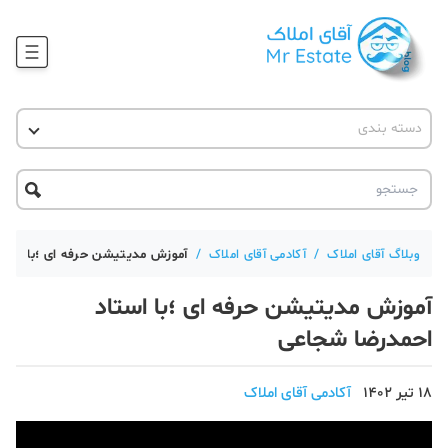
وبلاگ
دسته بندی
آقای مشاور املاک
آموزش املاک
دکوراسیون
آکادمی آقای املاک
محله گردی
آموزش املاک
حقوقی
آکادمی
آموزش پلتفرم آقای املاک
وبلاگ آقای املاک
/
آکادمی آقای املاک
/
آموزش مدیتیشن حرفه ای ؛با استا
ورود
اخبار مسکن
آموزش مدیتیشن حرفه ای ؛با استاد
تحلیل مسکن
احمدرضا شجاعی
حقوقی
18 تیر 1402
آکادمی آقای املاک
دانستنی