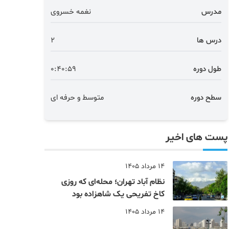
مدرس
نغمه خسروی
درس ها
2
طول دوره
0:40:59
سطح دوره
متوسط و حرفه ای
پست های اخیر
14 مرداد 1405
نظام‌ آباد تهران؛ محله‌ای که روزی
کاخ تفریحی یک شاهزاده بود
14 مرداد 1405