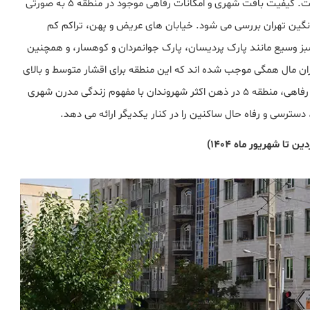
شایان به ذکر است دسترسی مطلوب فقط یکی از ابعاد ماجراست. کیفیت بافت شهری و امکانات رفاهی موجود در منطقه ۵ به صورتی
نگین تهران بررسی می‌ شود. خیابان‌ های عریض و پهن، تراکم کم
ز وسیع مانند پارک پردیسان، پارک جوانمردان و کوهسار، و همچنین
ران مال همگی موجب شده‌ اند که این منطقه برای اقشار متوسط و بالای
جامعه جذابیت خاصی داشته باشد. با تلفیق خدمات شهری و رفاهی، منطقه ۵ در ذهن اکثر شهروندان با مفهوم زندگی مدرن شهری
ترسی و رفاه حال ساکنین را در کنار یکدیگر ارائه می‌ دهد.
ن تا شهریور ماه 1404)