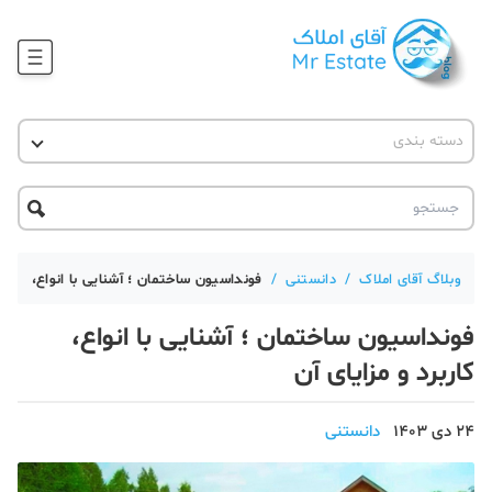
وبلاگ
دسته بندی
آقای مشاور املاک
آموزش املاک
دکوراسیون
آکادمی آقای املاک
محله گردی
آموزش املاک
حقوقی
آکادمی
آموزش پلتفرم آقای املاک
وبلاگ آقای املاک
/
دانستنی
/
فونداسیون ساختمان ؛ آشنایی با انواع، کاربرد
ورود
اخبار مسکن
فونداسیون ساختمان ؛ آشنایی با انواع،
تحلیل مسکن
کاربرد و مزایای آن
حقوقی
24 دی 1403
دانستنی
دانستنی