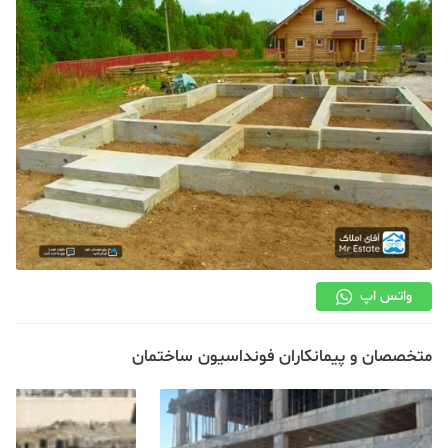
دکوراسیون
صنعت ساختمان
محله گردی
معماری
ملکی
همایش و نمایشگاه
واتس اپ
متخصصان و پیمانکاران فونداسیون ساختمان