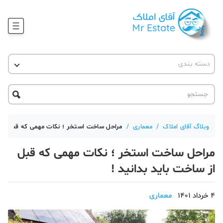
وبلاگ
دسته بندی
آقای مشاور املاک
آموزش املاک
دکوراسیون
آکادمی آقای املاک
محله گردی
آموزش املاک
حقوقی
آکادمی
آموزش پلتفرم آقای املاک
وبلاگ آقای املاک
/
معماری
/
مراحل ساخت استخر ؛ نکات مهمی که قبل از س
ورود
اخبار مسکن
مراحل ساخت استخر ؛ نکات مهمی که قبل
تحلیل مسکن
از ساخت باید بدانید !
حقوقی
4 خرداد 1401
معماری
دانستنی