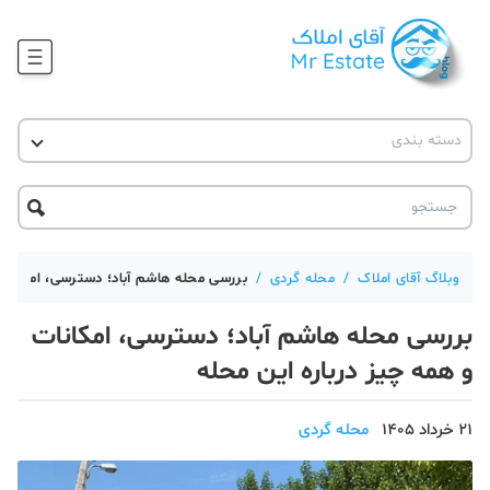
وبلاگ
دسته بندی
آقای مشاور املاک
آموزش املاک
دکوراسیون
آکادمی آقای املاک
محله گردی
آموزش املاک
حقوقی
آکادمی
آموزش پلتفرم آقای املاک
وبلاگ آقای املاک
/
محله گردی
/
بررسی محله هاشم آباد؛ دسترسی، امکانات 
ورود
اخبار مسکن
بررسی محله هاشم آباد؛ دسترسی، امکانات
تحلیل مسکن
و همه چیز درباره این محله
حقوقی
21 خرداد 1405
محله گردی
دانستنی