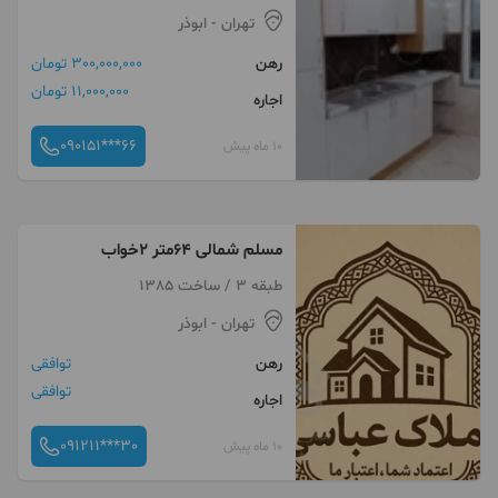
تهران
- ابوذر
رهن
300,000,000 تومان
11,000,000 تومان
اجاره
090151***66
10 ماه پیش
مسلم شمالی ۶۴متر ۲خواب
طبقه 3 / ساخت 1385
تهران
- ابوذر
رهن
توافقی
توافقی
اجاره
091211***30
10 ماه پیش