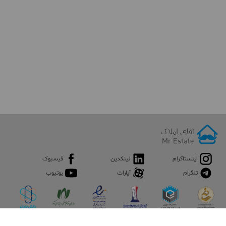
اینستاگرام
لینکدین
فیسبوک
تلگرام
آپارات
یوتیوب
اپلیکیشن آقای املاک