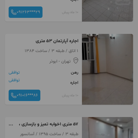
091263***29
10 ماه پیش
اجاره آپارتمان ۵۳ متری
1 اتاق / طبقه 3 / ساخت 1384
تهران
- ابوذر
رهن
توافقی
توافقی
اجاره
091016***86
10 ماه پیش
۵۷ متری ۱خوابه تمیز و بازسازی ،
ابوذر بهشتی
طبقه 3 / ساخت 1395 / آسانسور