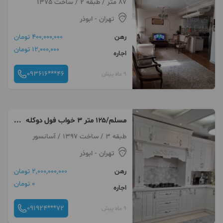
87 متر / طبقه 2 / ساخت 1375
تهران
- ابوذر
رهن
400,000,000 تومان
12,000,000 تومان
اجاره
093616***46
9 ماه پیش
مسلم/۱۲۵ متر ۳ خواب فول دوکله
(مهدوی)
طبقه 3 / ساخت 1397 / آسانسور
تهران
- ابوذر
رهن
2,000,000,000 تومان
0 تومان
اجاره
091924***72
9 ماه پیش