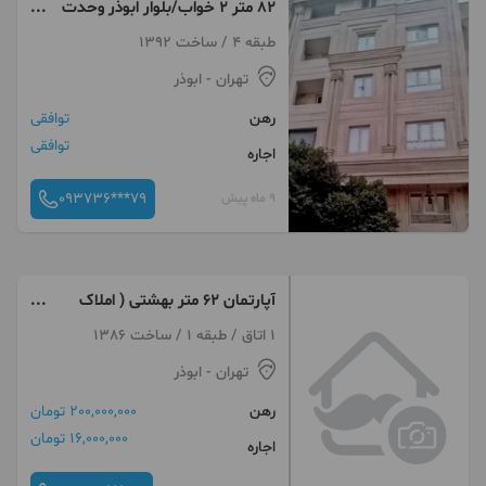
۸۲ متر ۲ خواب/بلوار ابوذر وحدت
(مرادی)
طبقه 4 / ساخت 1392
تهران
- ابوذر
رهن
توافقی
توافقی
اجاره
093736***79
9 ماه پیش
آپارتمان ۶۲ متر بهشتی ( املاک
بهزادی)
1 اتاق / طبقه 1 / ساخت 1386
تهران
- ابوذر
رهن
200,000,000 تومان
16,000,000 تومان
اجاره