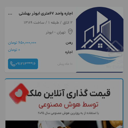
اجاره واحد ۶۷متری ابوذر بهشتی
املاک حسین پور
2 اتاق / طبقه 1 / ساخت 1389
تهران
- ابوذر
رهن
650,000,000 تومان
0 تومان
اجاره
091213***16
10 ماه پیش