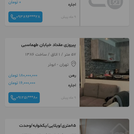
0 تومان
اجاره
093894***28
9 ماه پیش
پیروزی مقداد خیابان طهماسبی
57 متر / 1 اتاق / ساخت 1386
تهران
- ابوذر
رهن
180,000,000 تومان
16,000,000 تومان
اجاره
091251***80
9 ماه پیش
۸۵متری/ویلایی/یکخوابه/وحدت