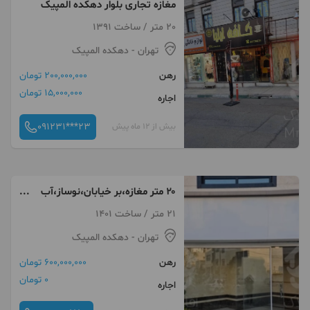
مغازه تجاری بلوار دهکده المپیک
20 متر / ساخت 1391
تهران
- دهکده المپیک
رهن
200,000,000 تومان
15,000,000 تومان
اجاره
091231***23
بیش از 12 ماه پیش
۲۰ متر مغازه،بر خیابان،نوساز،آب
برق،سرویس
21 متر / ساخت 1401
تهران
- دهکده المپیک
رهن
600,000,000 تومان
0 تومان
اجاره