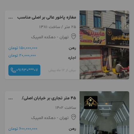
مغازه پاخور عالی بر اصلی مناسب
همه مشاغل جوانمردان
25 متر / ساخت 1381
تهران
- دهکده المپیک
رهن
150,000,000 تومان
20,000,000 تومان
اجاره
091930***07
بیش از 12 ماه پیش
۴۵ متر تجاری بر خیابان اصلی/
تابلو خور و پاخور
ساخت 1402
تهران
- دهکده المپیک
رهن
600,000,000 تومان