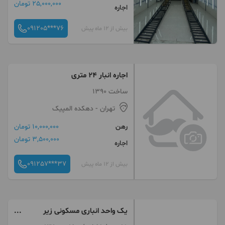
25,000,000 تومان
اجاره
091205***76
بیش از 12 ماه پیش
اجاره انبار ۲۴ متری
ساخت 1390
تهران
- دهکده المپیک
رهن
10,000,000 تومان
3,500,000 تومان
اجاره
091257***37
بیش از 12 ماه پیش
یک واحد انباری مسکونی زیر
همکف