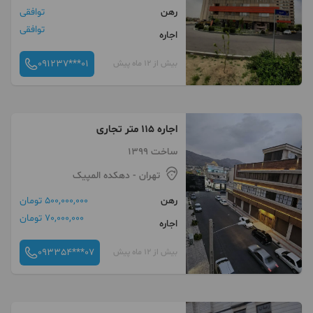
رهن
توافقی
توافقی
اجاره
091237***01
بیش از 12 ماه پیش
اجاره ۱۱۵ متر تجاری
ساخت 1399
تهران
- دهکده المپیک
رهن
500,000,000 تومان
70,000,000 تومان
اجاره
093354***07
بیش از 12 ماه پیش