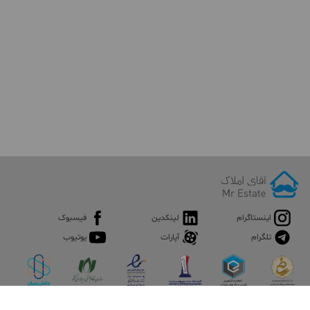
اینستاگرام
لینکدین
فیسبوک
تلگرام
آپارات
یوتیوب
اپلیکیشن آقای املاک