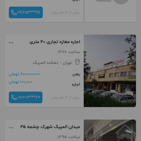
091254***96
بیش از 12 ماه پیش
اجاره مغازه تجاری ۴۰ متری
زیبادشت / المپیک
ساخت 1386
تهران
- دهکده المپیک
رهن
800,000,000 تومان
100,000 تومان
اجاره
091204***79
بیش از 12 ماه پیش
میدان المپیک شهرک چشمه ۳۵
متر مغازه
ساخت 1395