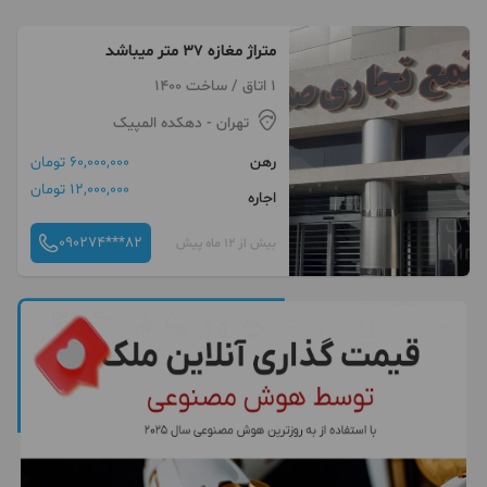
متراژ مغازه ۳۷ متر میباشد
1 اتاق / ساخت 1400
تهران
- دهکده المپیک
رهن
60,000,000 تومان
12,000,000 تومان
اجاره
090274***82
بیش از 12 ماه پیش