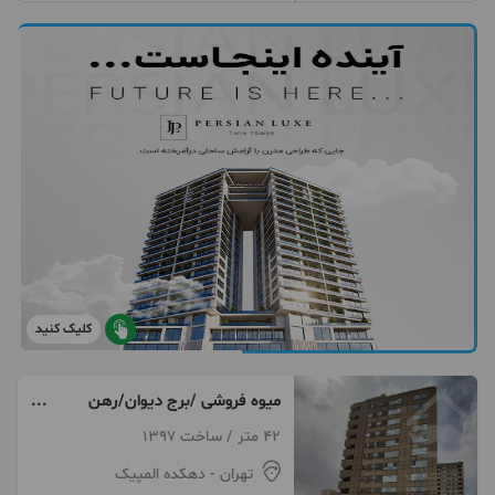
کلیک کنید
میوه فروشی /برج دیوان/رهن
کامل/عمارت
42 متر / ساخت 1397
تهران
- دهکده المپیک