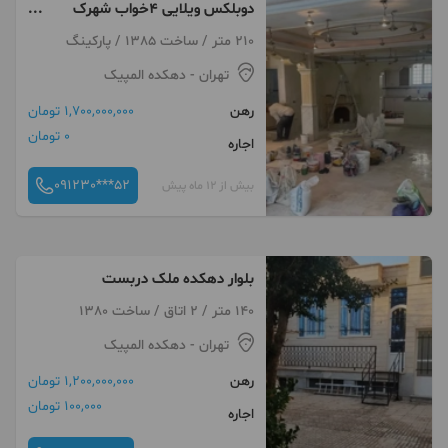
دوبلکس ویلایی ۴خواب شهرک
چشمه
210 متر / ساخت 1385 / پارکینگ
تهران
- دهکده المپیک
رهن
1,700,000,000 تومان
0 تومان
اجاره
091230***52
بیش از 12 ماه پیش
بلوار دهکده ملک دربست
140 متر / 2 اتاق / ساخت 1380
تهران
- دهکده المپیک
رهن
1,200,000,000 تومان
100,000 تومان
اجاره