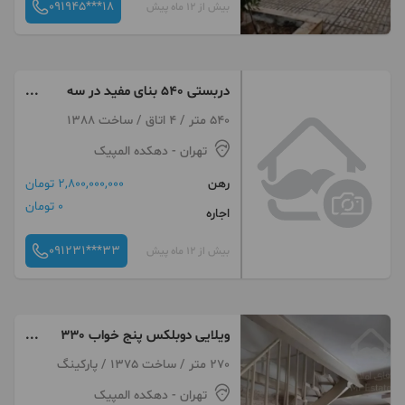
091945***18
بیش از 12 ماه پیش
دربستی 540 بنای مفید در سه
طبقه
540 متر / 4 اتاق / ساخت 1388
تهران
- دهکده المپیک
رهن
2,800,000,000 تومان
0 تومان
اجاره
091231***33
بیش از 12 ماه پیش
ویلایی دوبلکس پنج خواب 330
متر
270 متر / ساخت 1375 / پارکینگ
تهران
- دهکده المپیک