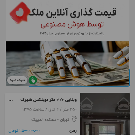
کلیک کنید
ویلایی 320 متر دوبلکس شهرک
چشمه
250 متر / 4 اتاق / ساخت 1375
تهران
- دهکده المپیک
رهن
1,500,000,000 تومان