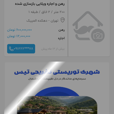
رهن و اجاره ویلایی بازسازی شده
200 متر / 2 اتاق / طبقه 1
تهران
- دهکده المپیک
رهن
600,000,000 تومان
12,000,000 تومان
اجاره
091222***78
بیش از 12 ماه پیش