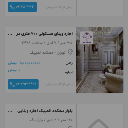
091281***11
بیش از 12 ماه پیش
اجاره ویلای مسکونی 700 متری در
الهیه خیابان آقا بزرگی
700 متر / 7 اتاق / ساخت 1378
تهران
- دهکده المپیک
رهن
18,000,000,000 تومان
0 تومان
اجاره
091292***69
بیش از 12 ماه پیش
بلوار دهکده المپیک اجاره ویلایی
دربستی ۲۰۰متری
120 متر / 2 اتاق / پارکینگ