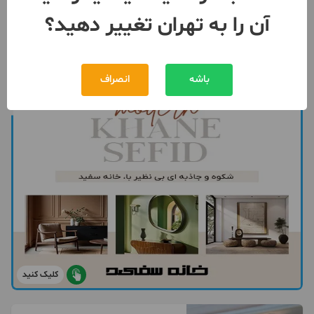
توافقی
اجاره
آن را به تهران تغییر دهید؟
093049***04
بیش از 12 ماه پیش
باشه
انصراف
کلیک کنید