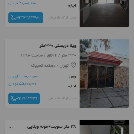
20,000,000 تومان
اجاره
093638***82
بیش از 12 ماه پیش
ویلا دربستی 330متر
330 متر / 4 اتاق / ساخت 1388
تهران
- دهکده المپیک
رهن
1,000,000,000 تومان
55,000,000 تومان
اجاره
091219***31
بیش از 12 ماه پیش
۳۸ متر سویت/خونه ویلایی
(شمالی)