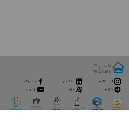
اینستاگرام
لینکدین
فیسبوک
تلگرام
آپارات
یوتیوب
اپلیکیشن آقای املاک