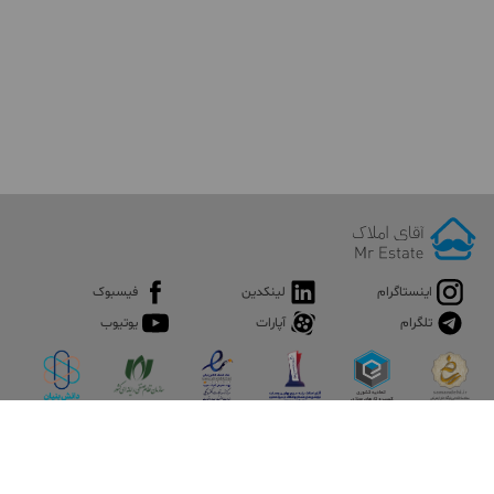
اینستاگرام
لینکدین
فیسبوک
تلگرام
آپارات
یوتیوب
اپلیکیشن آقای املاک
آقای املاک؛ گوگل صنعت ساختمان و املاک ایران سوپراپلیکیشن را