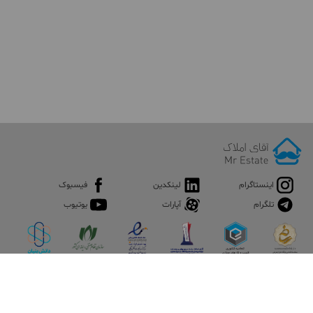
اینستاگرام
لینکدین
فیسبوک
تلگرام
آپارات
یوتیوب
اپلیکیشن آقای املاک
آقای املاک؛ گوگل صنعت ساختمان و املاک ایران سوپراپلیکیشن را