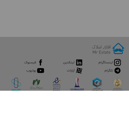
اینستاگرام
لینکدین
فیسبوک
تلگرام
آپارات
یوتیوب
اپلیکیشن آقای املاک
آقای املاک؛ گوگل صنعت ساختمان و املاک ایران سوپراپلیکیشن را
نصب کنید و هر آنچه در بازار ملک نیاز دارید، یکجا در اختیار داشته
باشید.