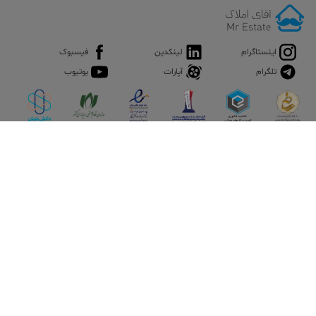
اینستاگرام
لینکدین
فیسبوک
تلگرام
آپارات
یوتیوب
اپلیکیشن آقای املاک
آقای املاک؛ گوگل صنعت ساختمان و املاک ایران سوپراپلیکیشن را
نصب کنید و هر آنچه در بازار ملک نیاز دارید، یکجا در اختیار داشته
باشید.
تماس با ما