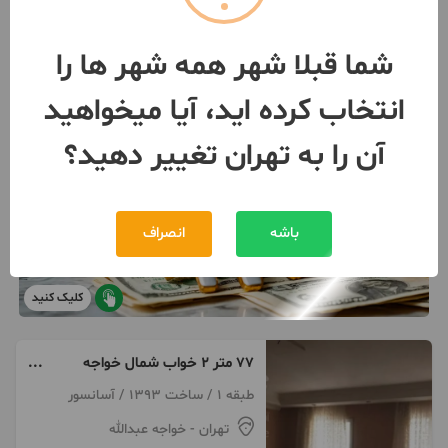
شما قبلا شهر همه شهر ها را
انتخاب کرده اید، آیا میخواهید
آن را به تهران تغییر دهید؟
باشه
انصراف
کلیک کنید
۷۷ متر ۲ خواب شمال خواجه
عبداله تک واحدی نورگیر
طبقه 1 / ساخت 1393 / آسانسور
تهران
- خواجه عبدالله