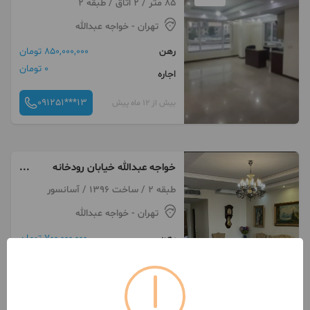
85 متر / 2 اتاق / طبقه 2
تهران
- خواجه عبدالله
رهن
850,000,000 تومان
0 تومان
اجاره
091251***13
بیش از 12 ماه پیش
خواجه عبدالله خیابان رودخانه
۱۰۰متر۲خواب
طبقه 2 / ساخت 1396 / آسانسور
تهران
- خواجه عبدالله
رهن
700,000,000 تومان
8,000,000 تومان
اجاره
091091***27
بیش از 12 ماه پیش