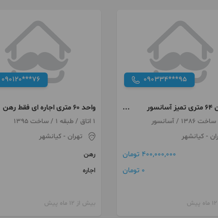
090120***76
090334***95
آپارتمان ۶۴ متری تمیز آسانسور
واحد ۶۰ متری اجاره ای فقط رهن
 انباری
کامل
1 اتاق / طبقه 1 / ساخت 1395
ان
- کیانشهر
تهران
- کیانشهر
400,000,000 تومان
رهن
0 تومان
اجاره
بیش از 12 ماه پیش