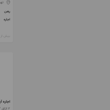
تهر
رهن
اجاره
بیش از 12 ماه پیش
اجاره آپارت
2 اتاق / طبقه 3 / ساخت 1394