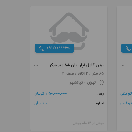
091170***65
رهن کامل آپارتمان 85 متر مرکز
شهر، فول امکانات
85 متر / 2 اتاق / طبقه 4
تهران
- کیانشهر
توافقی
350,000,000 تومان
رهن
توافقی
0 تومان
اجاره
بیش از 12 ماه پیش