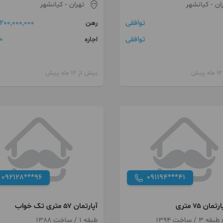
ان
- کیانشهر
تهران
- کیانشهر
توافقی
200,000,000 تومان
رهن
توافقی
0 توما
اجاره
بیش از 12 ماه پیش
092128***96
091194***41
مان ۷۵ متری
آپارتمان ۵۷ متری تک خواب
طبقه 1 / ساخت 1388