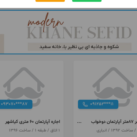
093070***87
091252***11
کیانشهر ۸۷متر آپارتمان دوخواب
اجاره آپارتمان ۶۰ متری کیاشهر
1 اتاق / طبقه 1 / ساخت 1396