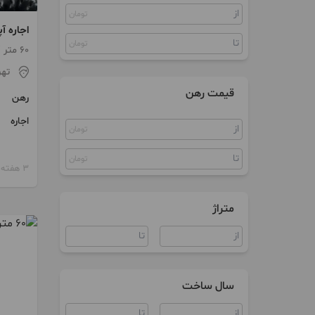
تومان
ویلا
اجاره آ
سند اداری
تومان
داغی کد(۶۵
60 متر / 1 اتاق / طبقه 3
تهر
مغازه
قیمت رهن
رهن
اجاره
تومان
تومان
3 هفته پیش
متراژ
سال ساخت