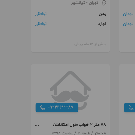
تهران
- کیانشهر
توافقی
رهن
ن
توافقی
اجاره
بیش از 12 ماه پیش
092246***87
78 متر 2 خواب/فول امکانات/
اقابابایی
78 متر / طبقه 3 / ساخت 1398