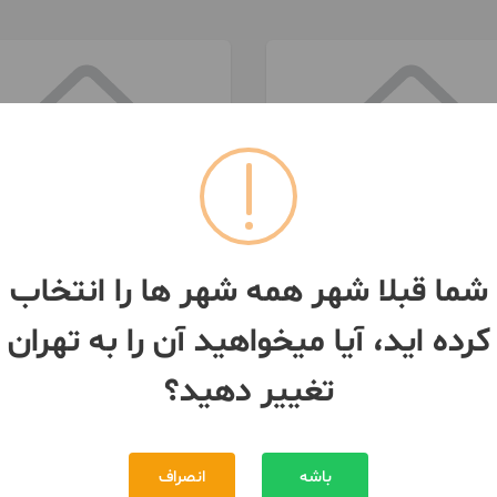
091996***56
093529***07
 شهر -
آپارتمان 85متری خیابان پل چوبی
شما قبلا شهر همه شهر ها را انتخاب
85 متر / 2 اتاق / طبقه 2
ان
- کیانشهر
تهران
- کیانشهر
کرده اید، آیا میخواهید آن را به تهران
260,000,000 تومان
رهن
تغییر دهید؟
0 تومان
اجاره
باشه
انصراف
بیش از 12 ماه پیش