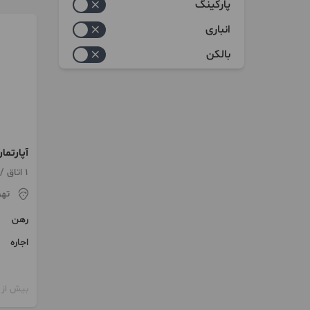
پارکینگ
انباری
بالکن
پارکینگ
1 اتاق / ساخت 1386 / آسانسور
تهر
رهن
اجاره
بیش از 12 ماه پیش