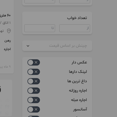
۶۰ متری خوش نقش
تعداد خواب
1 اتاق / طبقه 3 / ساخت 1385
تهر
رهن
چینش بر اساس قیمت
اجاره
زیاد به کم
عکس دار
9 ماه پیش
کم به زیاد
لینک دارها
داغ ترین ها
اجاره روزانه
اجاره مبله
آسانسور