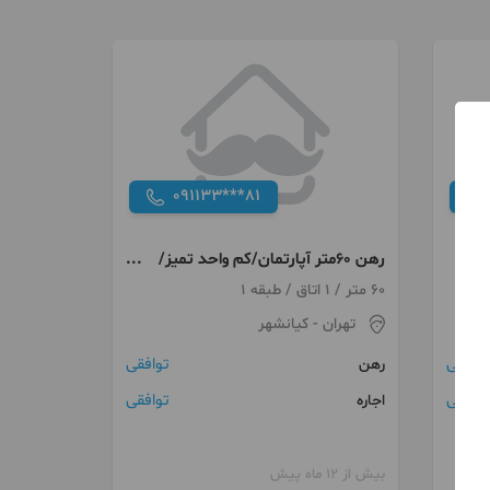
091133***81
رهن 60متر آپارتمان/کم واحد تمیز/
کیاشهر
60 متر / 1 اتاق / طبقه 1
تهران
- کیانشهر
توافقی
توافقی
رهن
توافقی
توافقی
اجاره
بیش از 12 ماه پیش