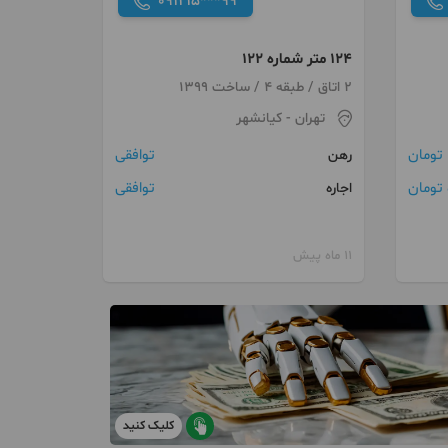
091215***99
۱۲۴ متر شماره ۱۲۲
2 اتاق / طبقه 4 / ساخت 1399
تهران
- کیانشهر
توافقی
رهن
توافقی
اجاره
11 ماه پیش
کلیک کنید