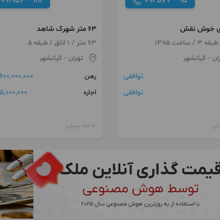
091956***88
093579***15
63 متر شهرک شاهد
63 متر / 1 اتاق / طبقه 5
ان
- کیانشهر
تهران
- کیانشهر
توافقی
600,000,000 تومان
رهن
توافقی
5,000,000 تومان
اجاره
10 ماه پیش