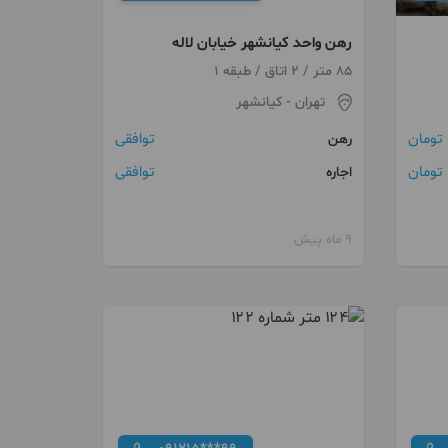
رهن واحد کیانشهر خیابان لاله
85 متر / 2 اتاق / طبقه 1
تهران
- کیانشهر
توافقی
رهن
توافقی
اجاره
9 ماه پیش