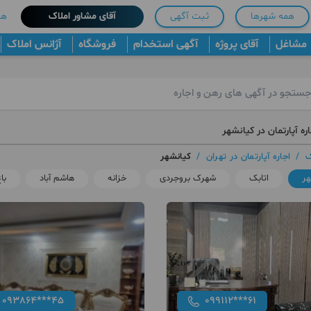
همه شهرها
ثبت آگهی
آقای مشاور املاک
هم
مشاغل
آقای پروژه
آگهی استخدام
فروشگاه
آژانس املاک
ره آپارتمان در کیانشهر
ک
/
اجاره آپارتمان در تهران
/
کیانشهر
هر
اتابک
شهرک بروجردی
خزانه
هاشم آباد
با
093864***45
099112***61