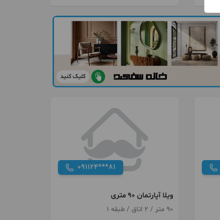
کلیک کنید
091124***81
ویلا آپارتمان 90 متری
90 متر / 2 اتاق / طبقه 1