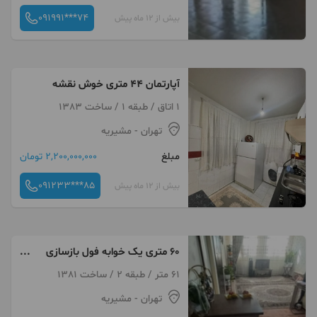
091991***74
بیش از 12 ماه پیش
آپارتمان ۴۴ متری خوش نقشه
1 اتاق / طبقه 1 / ساخت 1383
تهران
- مشیریه
مبلغ
2,200,000,000 تومان
091233***85
بیش از 12 ماه پیش
۶۰ متری یک خوابه فول بازسازی
شده
61 متر / طبقه 2 / ساخت 1381
تهران
- مشیریه