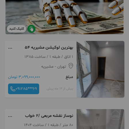
کلیک کنید
بهترین لوکیشن مشیریه ۵۴
متر+۱۰ متر
1 اتاق / طبقه 1 / ساخت 1385
تهران
- مشیریه
مبلغ
3,099,000,000 تومان
091285***69
بیش از 12 ماه پیش
نوساز نقشه مربعی /٢ خواب
متریال برند
80 متر / طبقه 1 / ساخت 1404