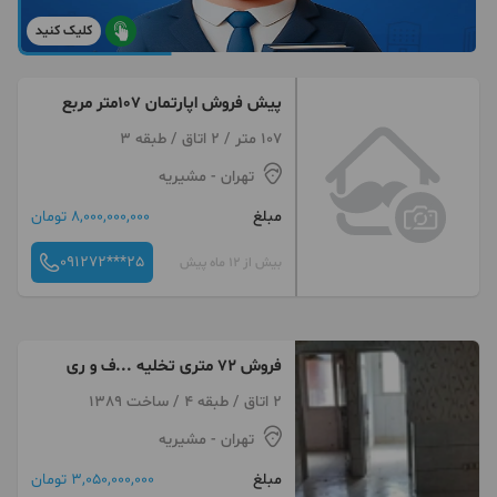
کلیک کنید
پیش فروش اپارتمان ۱٠۷متر مربع
107 متر / 2 اتاق / طبقه 3
تهران
- مشیریه
مبلغ
8,000,000,000 تومان
091272***25
بیش از 12 ماه پیش
فروش ۷۲ متری تخلیه ..‌‌.ف و ری
2 اتاق / طبقه 4 / ساخت 1389
تهران
- مشیریه
مبلغ
3,050,000,000 تومان