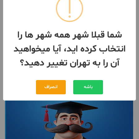
تک واحدی۶۰ متر +۶متر حیاط
بالکن اسانسور انباری
1 اتاق / ساخت 1382 / انباری
تهران
- مشیریه
شما قبلا شهر همه شهر ها را
مبلغ
3,400,000,000 تومان
انتخاب کرده اید، آیا میخواهید
093915***66
بیش از 12 ماه پیش
آن را به تهران تغییر دهید؟
باشه
انصراف