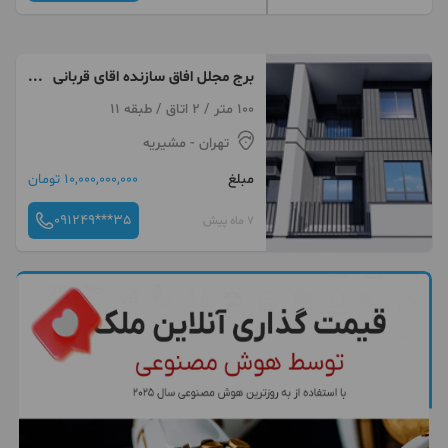
برج مجلل افاق سازنده اقای قربانی
فول مشاعات
100 متر / 2 اتاق / طبقه 11
تهران
- مشیریه
مبلغ
10,000,000,000 تومان
091249***35
7 ماه پیش