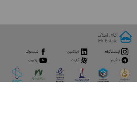
اینستاگرام
لینکدین
فیسبوک
تلگرام
آپارات
یوتیوب
اپلیکیشن آقای املاک
آقای املاک؛ گوگل صنعت ساختمان و املاک ایران سوپراپلیکیشن را
نصب کنید و هر آنچه در بازار ملک نیاز دارید، یکجا در اختیار داشته
باشید.