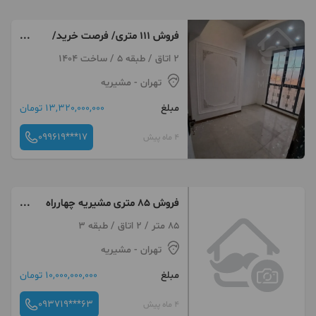
فروش ۱۱۱ متری/ فرصت خرید/
باقیمانده یک واحد
2 اتاق / طبقه 5 / ساخت 1404
تهران
- مشیریه
مبلغ
13,320,000,000 تومان
099619***17
4 ماه پیش
فروش 85 متری مشیریه چهارراه
او.ل/ پارکینگ دار
85 متر / 2 اتاق / طبقه 3
تهران
- مشیریه
مبلغ
10,000,000,000 تومان
093719***63
4 ماه پیش