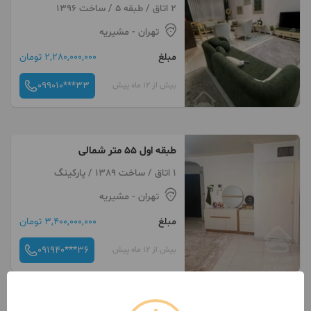
2 اتاق / طبقه 5 / ساخت 1396
تهران
- مشیریه
مبلغ
2,280,000,000 تومان
099010***33
بیش از 12 ماه پیش
طبقه اول ۵۵ متر شمالی
1 اتاق / ساخت 1389 / پارکینگ
تهران
- مشیریه
مبلغ
3,400,000,000 تومان
091940***36
بیش از 12 ماه پیش