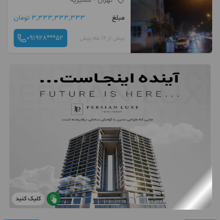
تهران
- مشیریه
مبلغ
3,333,333,333 تومان
091928***52
بیش از 12 ماه پیش
کلیک کنید