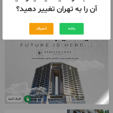
توافقی
اجاره
آن را به تهران تغییر دهید؟
093534***36
11 ماه پیش
باشه
انصراف
کلیک کنید