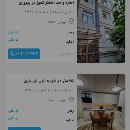
اجاره واحد ۵۱متر تمیز در پیروزی
1 اتاق / طبقه 1 / ساخت 1392
تهران
- صفا
رهن
توافقی
توافقی
اجاره
091229***32
11 ماه پیش
۶۵ متر دو خوابه فول بازسازی
62 متر / طبقه 1 / ساخت 1390
تهران
- صفا
رهن
توافقی
توافقی
اجاره