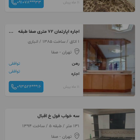
091078***33
11 ماه پیش
اجاره اپارتمان ۷۲ متری صفا طبقه
اول
1 اتاق / ساخت 1385 / انباری
تهران
- صفا
رهن
توافقی
توافقی
اجاره
093524***16
11 ماه پیش
سه خواب فول خ اقبال
131 متر / طبقه 5 / ساخت 1394
تهران
- صفا