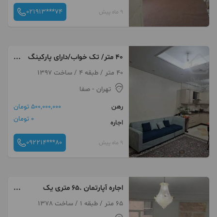
021913***74
9 ماه پیش
40 متر/ تک خواب/دارای پارکینگ
اسانسور
40 متر / طبقه 4 / ساخت 1397
تهران
- صفا
رهن
500,000,000 تومان
0 تومان
اجاره
092214***80
9 ماه پیش
اجاره آپارتمان .65 متری یک
خوابه.امام حسین
65 متر / طبقه 1 / ساخت 1378