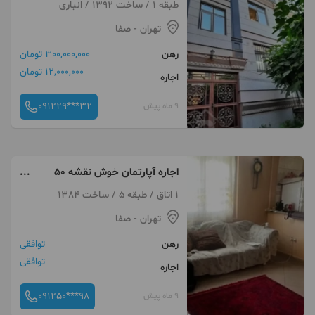
طبقه 1 / ساخت 1392 / انباری
تهران
- صفا
رهن
300,000,000 تومان
12,000,000 تومان
اجاره
091229***32
9 ماه پیش
اجاره آپارتمان خوش نقشه ۵۰
متری
1 اتاق / طبقه 5 / ساخت 1384
تهران
- صفا
رهن
توافقی
توافقی
اجاره
091250***98
9 ماه پیش