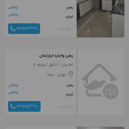
رهن
توافقی
توافقی
اجاره
093542***91
11 ماه پیش
رهن واجاره اپارتمان
58 متر / 1 اتاق / طبقه 2
تهران
- صفا
رهن
توافقی
توافقی
اجاره
093575***70
11 ماه پیش