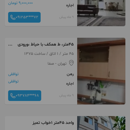
9,000,000 تومان
اجاره
091253***72
9 ماه پیش
45متر، ط همکف با حیاط ،ورودی
مستقل وجای پارک موتور
45 متر / 1 اتاق / ساخت 1375
تهران
- صفا
رهن
توافقی
توافقی
اجاره
093784***68
9 ماه پیش
واحد ۴۵متر ۱خواب تمیز