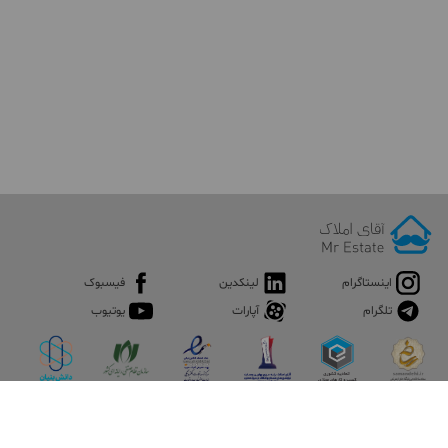
اینستاگرام
لینکدین
فیسبوک
تلگرام
آپارات
یوتیوب
اپلیکیشن آقای املاک