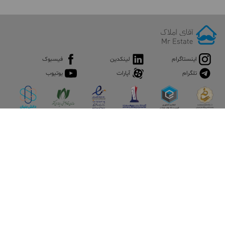
اینستاگرام
لینکدین
فیسبوک
تلگرام
آپارات
یوتیوب
اپلیکیشن آقای املاک
آقای املاک؛ گوگل صنعت ساختمان و املاک ایران سوپراپلیکیشن را
نصب کنید و هر آنچه در بازار ملک نیاز دارید، یکجا در اختیار داشته
باشید.