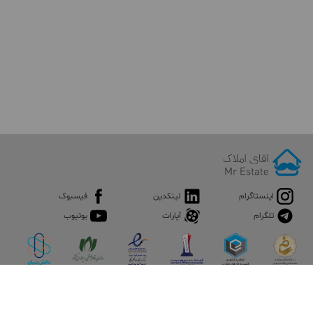
اینستاگرام
لینکدین
فیسبوک
تلگرام
آپارات
یوتیوب
اپلیکیشن آقای املاک
آقای املاک؛ گوگل صنعت ساختمان و املاک ایران سوپراپلیکیشن را