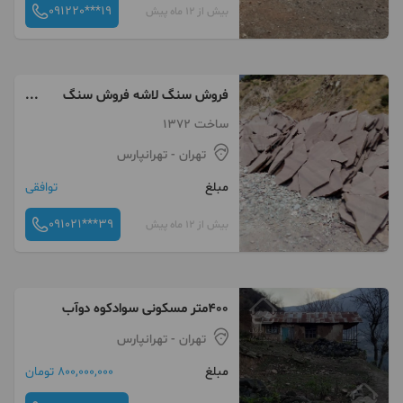
091220***19
بیش از 12 ماه پیش
فروش سنگ لاشه فروش سنگ
مالون
ساخت 1372
تهران
- تهرانپارس
مبلغ
توافقی
091021***39
بیش از 12 ماه پیش
۴۰۰متر مسکونی سوادکوه دوآب
تهران
- تهرانپارس
مبلغ
800,000,000 تومان