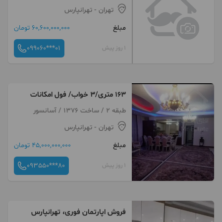
تهران
- تهرانپارس
مبلغ
60,600,000,000 تومان
099060***01
1 روز پیش
۱۶۳ متری/۳ خواب/ فول امکانات
طبقه 2 / ساخت 1376 / آسانسور
تهران
- تهرانپارس
مبلغ
45,000,000,000 تومان
093550***80
1 روز پیش
فروش اپارتمان فوری، تهرانپارس