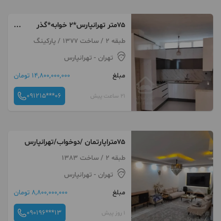
۷۵متر تهرانپارس*۲ خوابه*گذر
پهن*قدرالسهم دار
طبقه 2 / ساخت 1377 / پارکینگ
تهران
- تهرانپارس
مبلغ
14,800,000,000 تومان
091215***06
21 ساعت پیش
۷۵متراپارتمان /دوخواب/تهرانپارس
طبقه 2 / ساخت 1383
تهران
- تهرانپارس
مبلغ
8,800,000,000 تومان
090196***13
1 روز پیش