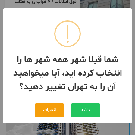
فول امکانات / 2 خواب رو به آفتاب
59 متر / طبقه 3 / ساخت 1382
تهران
- تهرانپارس
مبلغ
12,100,000,000 تومان
090571***04
1 روز پیش
شما قبلا شهر همه شهر ها را
انتخاب کرده اید، آیا میخواهید
آن را به تهران تغییر دهید؟
باشه
انصراف