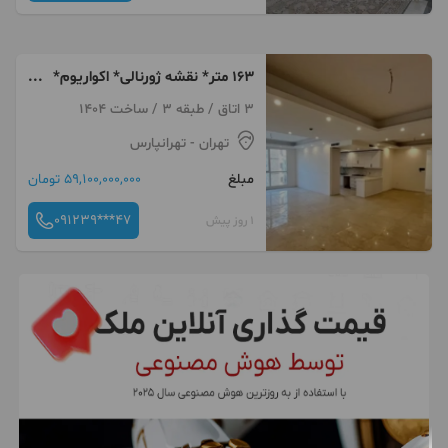
۱۶۳ متر* نقشه ژورنالی* اکواریوم*
۲پارکینگ سندی
3 اتاق / طبقه 3 / ساخت 1404
تهران
- تهرانپارس
مبلغ
59,100,000,000 تومان
091239***47
1 روز پیش