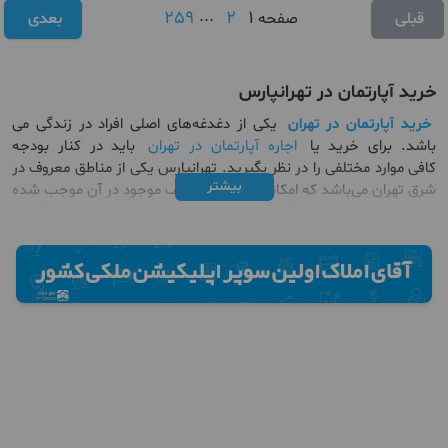
259
...
2
1
قبلی
صفحه
بعدی
خرید آپارتمان در تهرانپارس
خرید آپارتمان در تهران
یکی از دغدغه‌های اصلی افراد در زندگی می
باشد. برای خرید یا
اجاره آپارتمان در تهران
باید در کنار بودجه
کافی موارد مختلفی را در نظر بگیرید. تهرانپارس یکی از مناطق معروف در
بیشتر
شرق تهران می‌باشد که امکانات رفاهی مختلف موجود در آن موجب شده
افراد زیادی قصد
خرید آپارتمان در تهرانپارس
را داشته باشند. موقعیت
جغرافیایی تهرانپارس به گونه ای است که از سمت شمال به به بزرگراه
شهید زین‌الدین از سمت جنوب به خیابان دماوند، از سمت شرق به
بلوار شاهد و از سمت غرب نیز به بزرگراه شهید باقری منتهی می‌شود.
این محله همانند دیگر محله های شهر تهران دارای خیابان های مهم و
اصلی می باشد به طور مثال از خیابان های مهم این محله می توان به
بلوار پروین (شاهد) اشاره کرد از دیگر خیابان های مهم این محله می
توان به خیابان شهید ستانی، خیابان شهید حسینی، خیابان شهید
خوشوقت، خیابان شهید بابا یوسفی، خیابان شهید امیری طائمه، خیابان
شهید رمضانی و خیابان شهید قانع (پروین) اشاره کرد.