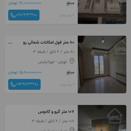
مبلغ
12,000,000,000 تومان
091249***80
2 روز پیش
80 متر فول امکانات شمالی رو
آفتاب تقاطع 133 و131
80 متر / 2 اتاق / طبقه 3
تهران
- تهرانپارس
مبلغ
15,800,000,000 تومان
093929***80
2 روز پیش
107 متر گیو و کادوس
107 متر / 2 اتاق / طبقه 3