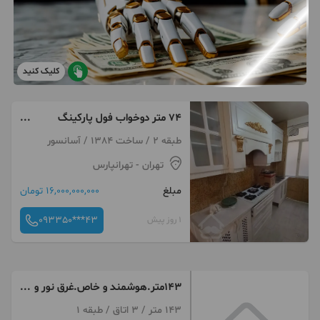
کلیک کنید
۷۴ متر دوخواب فول پارکینگ
آسانسور
طبقه 2 / ساخت 1384 / آسانسور
تهران
- تهرانپارس
مبلغ
16,000,000,000 تومان
093350***43
1 روز پیش
143متر.هوشمند و خاص.غرق نور و
متریال فلکه اول
143 متر / 3 اتاق / طبقه 1