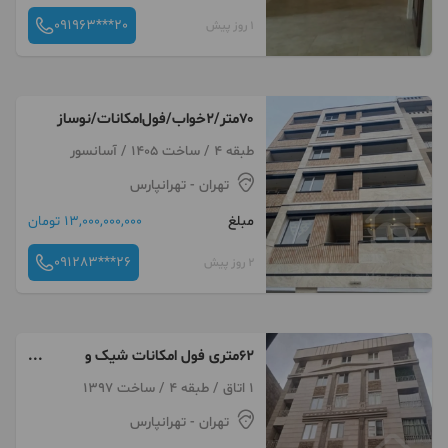
091963***20
1 روز پیش
۷۰متر/۲خواب/فول‌امکانات/نوساز
طبقه 4 / ساخت 1405 / آسانسور
تهران
- تهرانپارس
مبلغ
13,000,000,000 تومان
091283***26
2 روز پیش
۶۲متری فول امکانات شیک و
خوش نقشه
1 اتاق / طبقه 4 / ساخت 1397
تهران
- تهرانپارس