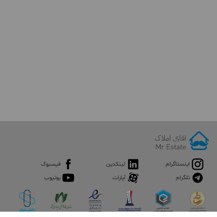
کنند. تهرانپارس با محله‌های معروفی از جمله محله نارمک، افسریه،
قنات کوثر و پیروزی همسایه است. این محله توسط بلوار پروین به دو
ناحیه غربی و شرقی تقسیم شده است. شهرک‌ فرهنگیان، شهرک امید و
شهرک پارس از شهرک های معروف تهرانپارس به حساب می آیند.
همچنین بزرگراه‌های رسالت، شهید زین‌الدین و شهید باقری از این
منطقه عبور می کنند.
بیشتر بدانید:
محله تهرانپارس تهران ؛ آشنایی کامل با نگین شرق
پایتخت
اینستاگرام
لینکدین
فیسبوک
تلگرام
آپارات
یوتیوب