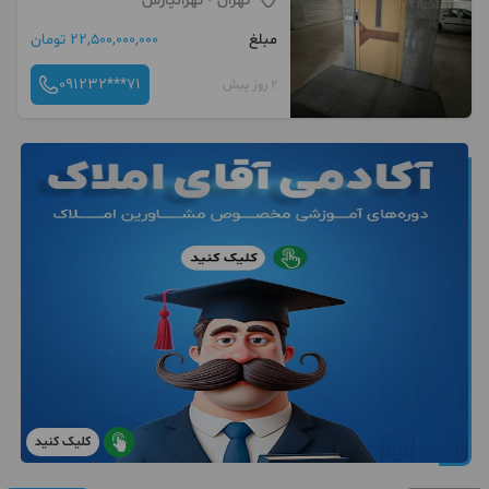
تهران
- تهرانپارس
مبلغ
22,500,000,000 تومان
091232***71
2 روز پیش
کلیک کنید