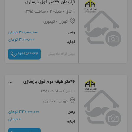
آپارتمان ۴۷متر فول بازسازی
1 اتاق / طبقه 2 / ساخت 1395
تهران
- تیموری
رهن
300,000,000 تومان
3,000,000 تومان
اجاره
091995***34
بیش از 12 ماه پیش
۴۶متر طبقه دوم فول بازسازی
تیموری کاظمی
1 اتاق / ساخت 1380
تهران
- تیموری
رهن
330,000,000 تومان
0 تومان
اجاره