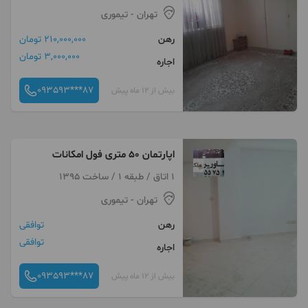
تهران
- تیموری
رهن
210,000,000 تومان
3,000,000 تومان
اجاره
093593***87
بیش از 12 ماه پیش
اپارتمان ۵۰ متری فول امکانات
1 اتاق / طبقه 1 / ساخت 1395
تهران
- تیموری
رهن
توافقی
توافقی
اجاره
093593***87
بیش از 12 ماه پیش