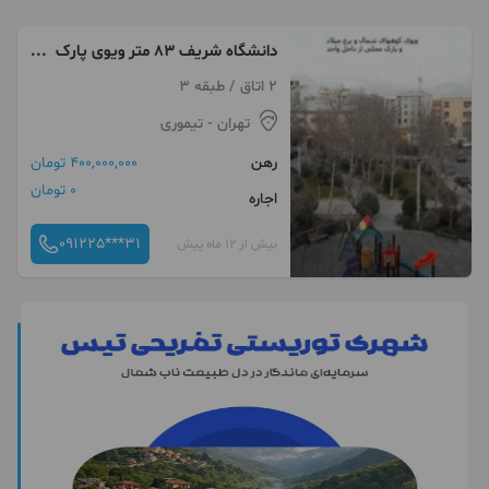
دانشگاه شریف 83 متر ویوی پارک
و کوه
2 اتاق / طبقه 3
تهران
- تیموری
رهن
400,000,000 تومان
0 تومان
اجاره
091225***31
بیش از 12 ماه پیش