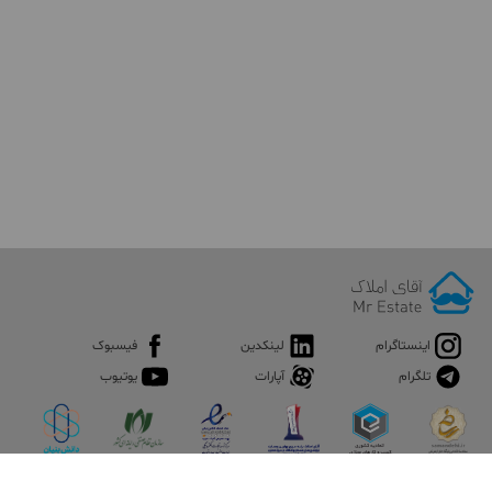
اینستاگرام
لینکدین
فیسبوک
تلگرام
آپارات
یوتیوب
اپلیکیشن آقای املاک