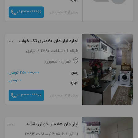
092332***66
بیش از 12 ماه پیش
اجاره اپارتمان ۴۰متری تک خواب
فوری سلسبیل
طبقه 1 / ساخت 1380 / انباری
تهران
- تیموری
رهن
250,000,000 تومان
0 تومان
اجاره
092332***66
بیش از 12 ماه پیش
اپارتمان ۵۵ متر خوش نقشه
بازسازی
1 اتاق / طبقه 4 / ساخت 1383